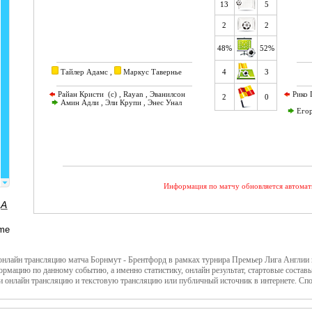
13
5
2
2
48%
52%
Тайлер Адамс ,
Маркус Тавернье
4
3
Райан Кристи (c) , Rayan , Эванилсон
Рико 
2
0
Амин Адли , Эли Крупи , Энес Унал
Егор
Информация по матчу обновляется автомат
айн трансляцию матча Борнмут - Брентфорд в рамках турнира Премьер Лига Англии в
рмацию по данному событию, а именно статистику, онлайн результат, стартовые состав
 онлайн трансляцию и текстовую трансляцию или публичный источник в интернете. Спор