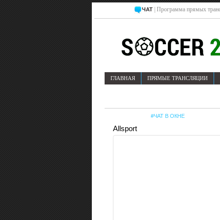
| Программа прямых транс
ЧАТ
ГЛАВНАЯ
ПРЯМЫЕ ТРАНСЛЯЦИИ
#ЧАТ В ОКНЕ