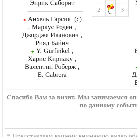
Энрик Саборит
2
3
Анхель Гарсия (c)
, Маркус Роден ,
Джордже Иванович ,
Рияд Байич
Y. Gurfinkel ,
Харис Кириаку ,
Валентин Роберж ,
E. Cabrera
Д
Спасибо Вам за визит. Мы занимаемся о
по данному событ
* Представляем вашему вниманию видео обз