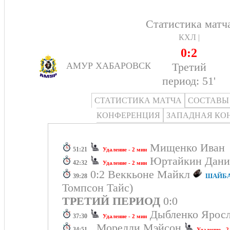
Статистика матч
КХЛ |
0:2
Третий
АМУР ХАБАРОВСК
период: 51'
СТАТИСТИКА МАТЧА
СОСТАВЫ
КОНФЕРЕНЦИЯ
ЗАПАДНАЯ КО
Мищенко Ива
51:21
Удаление - 2 мин
Юртайкин Дан
42:32
Удаление - 2 мин
0:2 Веккьоне Майкл
ШАЙБА!
39:28
Томпсон Тайс)
ТРЕТИЙ ПЕРИОД
0:0
Дыбленко Ярос
37:30
Удаление - 2 мин
Морелли Мэйсон
34:51
Удаление - 2