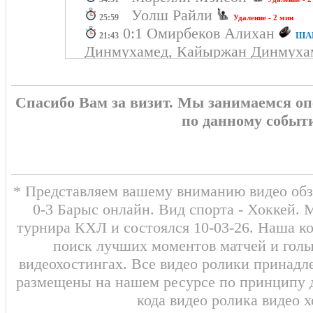
Уолш Райли
25:59
Удаление - 2 мин
0:1 Омирбеков Алихан
ШАЙ
21:43
Динмухамед, Кайыржан Динмуха
Кирилл, Савицкий Кирилл)
Шварёв Артём
19:50
Удаление - 2 мин
Спасибо Вам за визит. Мы занимаемся о
ВТОРОЙ ПЕРИОД
0:2
по данному событ
Гальченюк Але
17:56
Удаление - 2 мин
Уолш Райли
03:54
Удаление - 2 мин
ПЕРВЫЙ ПЕРИОД
0:0
* Представляем вашему вниманию видео обз
0-3 Барыс онлайн. Вид спорта - Хоккей. 
турнира КХЛ и состоялся 10-03-26. Наша к
поиск лучших моментов матчей и голы
видеохостингах. Все видео ролики принадл
размещены на нашем ресурсе по принципу 
кода видео ролика видео 