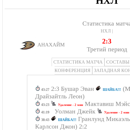
НХЛ
Статистика матч
НХЛ |
2:3
АНАХАЙМ
Третий период
СТАТИСТИКА МАТЧА
СОСТАВЫ
КОНФЕРЕНЦИЯ
ЗАПАДНАЯ КО
2:3 Бушар Эван
(М
ШАЙБА!!!
43:27
Драйзайтль Леон)
Мактавиш Мэй
43:23
Удаление - 2 мин
Уолман Джейк
41:19
Удаление - 2 мин
Гранлунд Микаэль 
ШАЙБА!!!
38:43
Карлсон Джон) 2:2