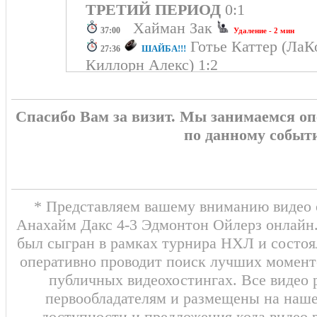
ТРЕТИЙ ПЕРИОД
0:1
Хайман Зак
37:00
Удаление - 2 мин
Готье Каттер (ЛаК
ШАЙБА!!!
27:36
Киллорн Алекс) 1:2
Самански Джошуа
26:13
Удаление 
Уолман Джейк
16:56
Удаление - 2 мин
Спасибо Вам за визит. Мы занимаемся о
ВТОРОЙ ПЕРИОД
2:0
по данному событ
0:2 Ньюджент-Хопкинс Рай
06:32
(Бушар Эван, Макдэвид Коннор)
ЛаКомбе Джек
05:36
Удаление - 2 мин
0:1 Капанен Каспери
ШАЙБА
00:38
* Представляем вашему вниманию видео о
Джейк, Дикинсон Джейсон)
Анахайм Дакс 4-3 Эдмонтон Ойлерз онлайн.
был сыгран в рамках турнира НХЛ и состоя
ПЕРВЫЙ ПЕРИОД
0:2
оперативно проводит поиск лучших моменто
публичных видеохостингах. Все видео 
первообладателям и размещены на наш
доступности и предложения кода видео 