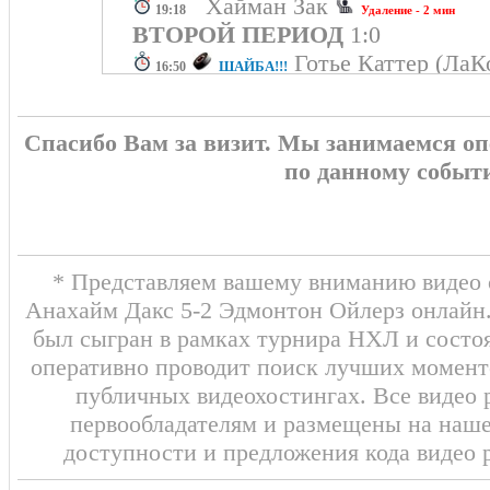
Хайман Зак
19:18
Удаление - 2 мин
ВТОРОЙ ПЕРИОД
1:0
Готье Каттер (ЛаК
ШАЙБА!!!
16:50
Мактавиш Мэйсон) 3:1
Ньюджент-Хопкинс Райан
15:37
Спасибо Вам за визит. Мы занимаемся о
2:1 Мёрфи Коннор
ШАЙБА!!!
15:14
по данному событ
Джошуа, Дак Колтон)
Крайдер Крис (Кар
ШАЙБА!!!
13:43
Терри Трой) 2:0
Пилинг Райан (Ка
ШАЙБА!!!
09:56
* Представляем вашему вниманию видео о
Готье Каттер) 1:0
Анахайм Дакс 5-2 Эдмонтон Ойлерз онлайн.
был сыгран в рамках турнира НХЛ и состоя
ПЕРВЫЙ ПЕРИОД
3:1
оперативно проводит поиск лучших моменто
публичных видеохостингах. Все видео 
первообладателям и размещены на наш
доступности и предложения кода видео 