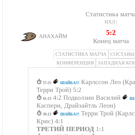
Статистика матч
НХЛ |
5:2
АНАХАЙМ
Конец матча
СТАТИСТИКА МАТЧА
СОСТАВЫ
КОНФЕРЕНЦИЯ
ЗАПАДНАЯ КО
Карлссон Лео (Кра
ШАЙБА!!!
57:25
Терри Трой) 5:2
4:2 Подколзин Василий
ША
41:13
Каспери, Драйзайтль Леон)
Терри Трой (Карлс
ШАЙБА!!!
39:13
Крис) 4:1
ТРЕТИЙ ПЕРИОД
1:1