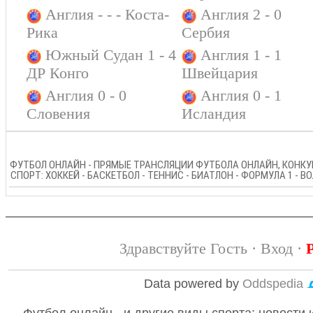
Англия - - - Коста-
Англия 2 - 0
Рика
Сербия
Южный Судан 1 - 4
Англия 1 - 1
ДР Конго
Швейцария
Англия 0 - 0
Англия 0 - 1
Словения
Исландия
ФУТБОЛ ОНЛАЙН - ПРЯМЫЕ ТРАНСЛЯЦИИ ФУТБОЛА ОНЛАЙН, КОНКУР
СПОРТ: ХОККЕЙ - БАСКЕТБОЛ - ТЕННИС - БИАТЛОН - ФОРМУЛА 1 - 
Здравствуйте Гость ·
Вход
·
Data powered by
Oddspedia