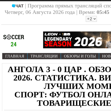
| Программа прямых трансляций сп
ЧАТ
Четверг, 06 Августа 2026 года | Время:
05:45
ГЛАВНАЯ
ТРАНСЛЯЦИИ
ОБЗОРЫ И ГОЛЫ
НОВ
АНГОЛА 3 - 0 ЦАР . ОБЗО
2026. СТАТИСТИКА. В
ЛУЧШИХ МОМ
СПОРТ: ФУТБОЛ ОНЛА
ТОВАРИЩЕСКИЕ