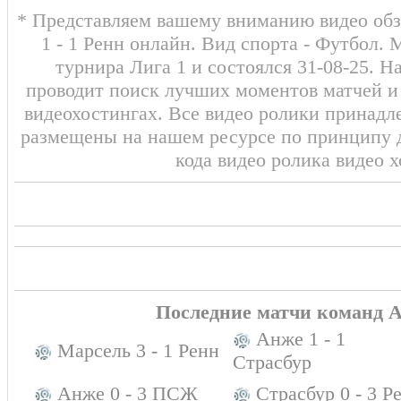
* Представляем вашему вниманию видео обз
1 - 1 Ренн онлайн. Вид спорта - Футбол.
турнира Лига 1 и состоялся 31-08-25. 
проводит поиск лучших моментов матчей и
видеохостингах. Все видео ролики принадл
размещены на нашем ресурсе по принципу 
кода видео ролика видео 
Последние матчи команд 
Анже 1 - 1
Марсель 3 - 1 Ренн
Страсбур
Анже 0 - 3 ПСЖ
Страсбур 0 - 3 Р