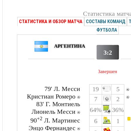
Статистика матч
СТАТИСТИКА И ОБЗОР МАТЧА
СОСТАВЫ КОМАНД
ФУТБОЛА
АРГЕНТИНА
3:2
Завершен
79' Л. Месси
19
5
Кристиан Ромеро
7
2
83' Г. Монтиель
64%
36%
Лионель Месси
+2
90
Л. Мартинес
6
1
Энцо Фернандес