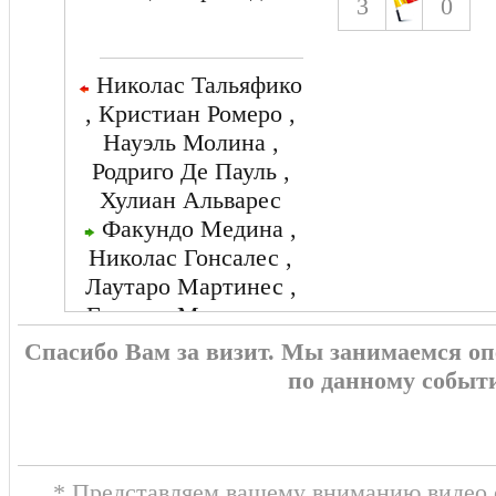
3
0
Николас Тальяфико
, Кристиан Ромеро ,
Науэль Молина ,
Родриго Де Пауль ,
Хулиан Альварес
Факундо Медина ,
Николас Гонсалес ,
Лаутаро Мартинес ,
Гонсало Монтиель ,
Николас Отаменди
Спасибо Вам за визит. Мы занимаемся о
по данному событ
* Представляем вашему вниманию видео о