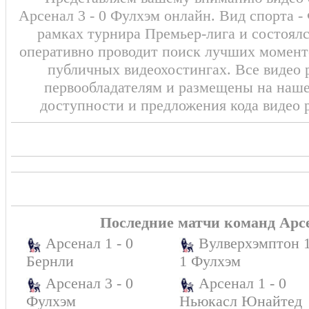
Арсенал 3 - 0 Фулхэм онлайн. Вид спорта -
рамках турнира Премьер-лига и состоялс
оперативно проводит поиск лучших моменто
публичных видеохостингах. Все видео 
первообладателям и размещены на наш
доступности и предложения кода видео 
Последние матчи команд Арс
Арсенал 1 - 0
Вулверхэмптон 1
Бернли
1 Фулхэм
Арсенал 3 - 0
Арсенал 1 - 0
Фулхэм
Ньюкасл Юнайтед