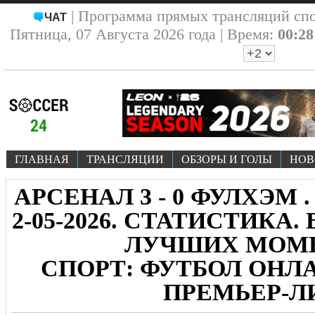
| Программа прямых трансляций сп
ЧАТ
Пятница, 07 Августа 2026 года | Время:
00:28
ГЛАВНАЯ
ТРАНСЛЯЦИИ
ОБЗОРЫ И ГОЛЫ
НОВ
АРСЕНАЛ 3 - 0 ФУЛХЭМ .
2-05-2026. СТАТИСТИКА.
ЛУЧШИХ МОМ
СПОРТ: ФУТБОЛ ОНЛА
ПРЕМЬЕР-Л