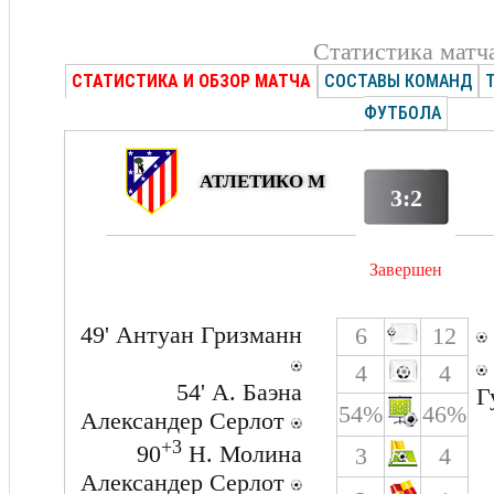
Статистика матч
СТАТИСТИКА И ОБЗОР МАТЧА
СОСТАВЫ КОМАНД
ФУТБОЛА
АТЛЕТИКО М
3:2
Завершен
49' Антуан Гризманн
6
12
4
4
54' А. Баэна
Г
54%
46%
Александер Серлот
+3
90
Н. Молина
3
4
Александер Серлот