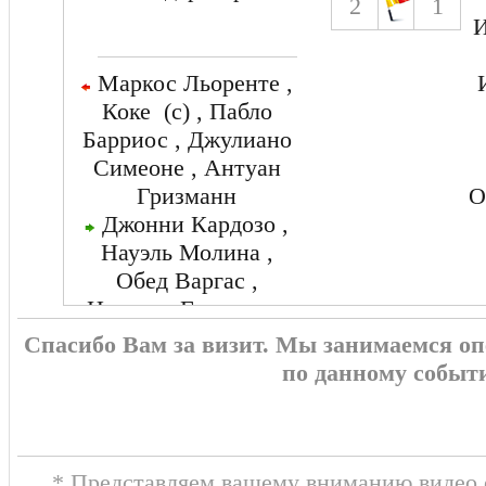
2
1
И
Маркос Льоренте ,
Коке (c) , Пабло
Барриос , Джулиано
Симеоне , Антуан
Гризманн
О
Джонни Кардозо ,
Науэль Молина ,
Обед Варгас ,
Николас Гонсалес ,
Робин Ле Норман
Спасибо Вам за визит. Мы занимаемся о
по данному событ
* Представляем вашему вниманию видео о