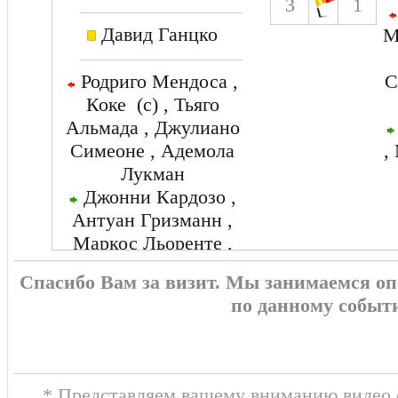
3
1
Давид Ганцко
М
Родриго Мендоса ,
С
Коке (c) , Тьяго
Альмада , Джулиано
Симеоне , Адемола
,
Лукман
Джонни Кардозо ,
Антуан Гризманн ,
Маркос Льоренте ,
Хулиан Альварес ,
Спасибо Вам за визит. Мы занимаемся о
Николас Гонсалес
по данному событ
* Представляем вашему вниманию видео о