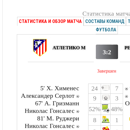
Статистика матч
СТАТИСТИКА И ОБЗОР МАТЧА
СОСТАВЫ КОМАНД
ФУТБОЛА
АТЛЕТИКО М
Р
3:2
Завершен
5' Х. Хименес
24
7
Александер Серлот
9
3
67' А. Гризманн
О
52%
48%
Николас Гонсалес
81' М. Руджери
8
1
Николас Гонсалес