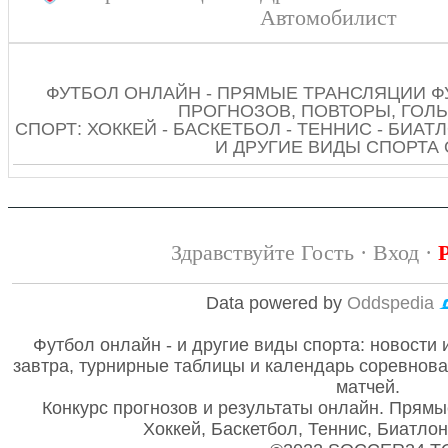
Автомобилист
ФУТБОЛ ОНЛАЙН - ПРЯМЫЕ ТРАНСЛЯЦИИ Ф
ПРОГНОЗОВ, ПОВТОРЫ, ГОЛЫ
СПОРТ: ХОККЕЙ - БАСКЕТБОЛ - ТЕННИС - БИАТЛ
И ДРУГИЕ ВИДЫ СПОРТА
Здравствуйте Гость ·
Вход
·
Data powered by
Oddspedia
Футбол онлайн - и другие виды спорта: новости 
завтра, турнирные таблицы и календарь соревнов
матчей.
Конкурс прогнозов и результаты онлайн. Прямы
Хоккей, Баскетбол, Теннис, Биатло