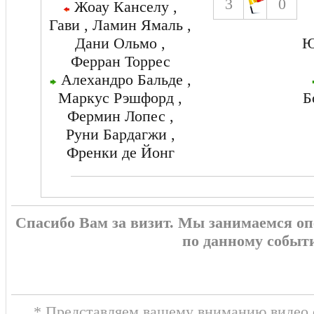
3
0
Жоау Канселу ,
Гави , Ламин Ямаль ,
Дани Ольмо ,
Ю
Ферран Торрес
Алехандро Бальде ,
Маркус Рэшфорд ,
Б
Фермин Лопес ,
Руни Бардагжи ,
Френки де Йонг
Спасибо Вам за визит. Мы занимаемся о
по данному событ
* Представляем вашему вниманию видео о