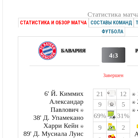
Статистика матч
СТАТИСТИКА И ОБЗОР МАТЧА
СОСТАВЫ КОМАНД
ФУТБОЛА
БАВАРИЯ
4:3
Завершен
6' Й. Киммих
21
12
Александар
9
5
Павлович
69%
31%
38' Д. Упамекано
Харри Кейн
9
2
89' Д. Мусиала Луис
А