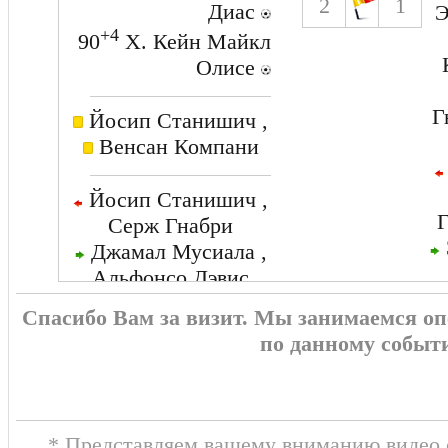
2
1
Диас
Э
+4
90
Х. Кейн Майкл
Олисе
Г
Йосип Станишич ,
Венсан Компани
Йосип Станишич ,
Г
Серж Гнабри
Джамал Мусиала ,
Альфонсо Дэвис
М
Спасибо Вам за визит. Мы занимаемся о
по данному событ
* Представляем вашему вниманию видео о