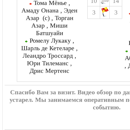
10
14
Тома Мёнье ,
Амаду Онана , Эден
3
3
Азар (c) , Торган
Азар , Миши
Батшуайи
Ромелу Лукаку ,
Шарль де Кетеларе ,
Леандро Троссард ,
А
Юри Тилеманс ,
,
Дрис Мертенс
Спасибо Вам за визит. Видео обзор по 
устарел. Мы занимаемся оперативным п
событию.