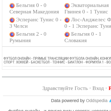
Бельгия 0 - 0
Экваториальная
Северная Македония
Гвинея 0 - 1 Тунис
Эсперанс Тунис 0 -
Лос-Анджелес 
3 Челси
0 - 1 Эсперанс Тун
Бельгия 2 - 0
Бельгия 0 - 1
Румыния
Словакия
ФУТБОЛ ОНЛАЙН - ПРЯМЫЕ ТРАНСЛЯЦИИ ФУТБОЛА ОНЛАЙН, КОНКУР
СПОРТ: ХОККЕЙ - БАСКЕТБОЛ - ТЕННИС - БИАТЛОН - ФОРМУЛА 1 - 
Здравствуйте Гость ·
Вход
·
Data powered by
Oddspedia