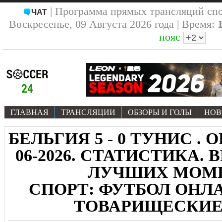
| Программа прямых трансляций сп
ЧАТ
Воскресенье, 09 Августа 2026 года | Время:
пояс
ГЛАВНАЯ
ТРАНСЛЯЦИИ
ОБЗОРЫ И ГОЛЫ
НОВ
БЕЛЬГИЯ 5 - 0 ТУНИС . О
06-2026. СТАТИСТИКА. 
ЛУЧШИХ МОМ
СПОРТ: ФУТБОЛ ОНЛА
ТОВАРИЩЕСКИЕ