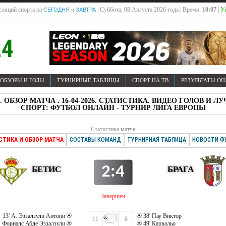
сляций спорта на
и
| Суббота, 08 Августа 2026 года | Время:
10:07
|
Ук
СЕГОДНЯ
ЗАВТРА
ОБЗОРЫ И ГОЛЫ
ТУРНИРНЫЕ ТАБЛИЦЫ
СПОРТ НА ТВ
РЕЗУЛЬТАТЫ О
А . ОБЗОР МАТЧА . 16-04-2026. СТАТИСТИКА. ВИДЕО ГОЛОВ 
СПОРТ: ФУТБОЛ ОНЛАЙН - ТУРНИР ЛИГА ЕВРОПЫ
Статистика матча
СТИКА И ОБЗОР МАТЧА
СОСТАВЫ КОМАНД
ТУРНИРНАЯ ТАБЛИЦА
НОВОСТИ Ф
2:4
БЕТИС
БРАГА
Завершен
13' А. Эззалзули Антони
38' Пау Виктор
11
6
. Форналс Абде Эззалзули
49' Карвальо