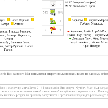
53' Рикардо Орта (пен)
5
5
74' Жан-Батист Горби
54%
46%
зули ,
Пабло Форналс ,
Карвальо,
Габриэль Марти
5
1
Габриэл Москардо
Бартра ,
Антони
2
3
Карвальо , Брайт Аррей-Мби ,
ерин , Рикардо Родригес ,
Тыкназ , Пау Виктор , Габриэль М
алс , Альваро Фидальго ,
Леонардо Лелу , Жоау Моути
Антони
Паулу Оливейра , Габриэл Моск
камбу , Валентин Гомес ,
Фран Наварро
са , Айтор Руибаль , Пабло
Гарсия
сибо Вам за визит. Мы занимаемся оперативным поиском видео по данному собы
р и статистику матча Бетис 2 - 4 Брага онлайн. Вид спорта - Футбол. Матч был сыгра
ит поиск лучших моментов матчей и голы матчей на публичных видеохостингах. Все вид
ны на нашем ресурсе по принципу доступности и предложения кода видео ролика видео 