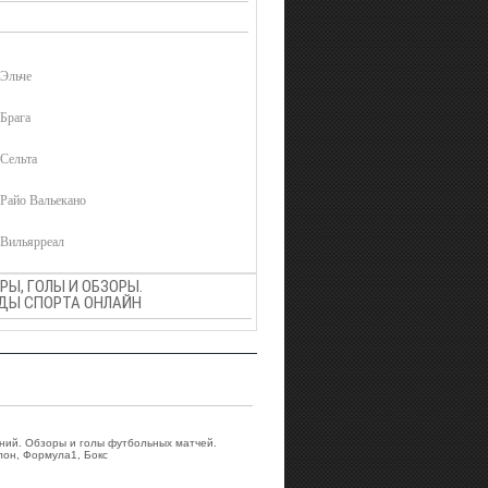
 Эльче
 Брага
 Сельта
1 Райо Вальекано
0 Вильярреал
Ы, ГОЛЫ И ОБЗОРЫ.
ВИДЫ СПОРТА ОНЛАЙН
аний. Обзоры и голы футбольных матчей.
лон, Формула1, Бокс