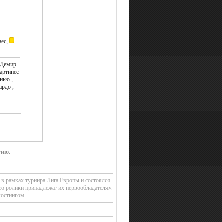
нес,
 Демир
артинес
нью ,
ардо ,
тию.
н в рамках турнира Лига Европы и состоялся
ео ролики принадлежат их первообладателям
хостингом.