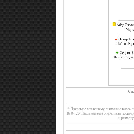
Абде Эззал
Марк 
Эктор Бель
Пабло Форн
Седрик Ба
Нельсон Деос
Спа
* Представляем вашему вниманию видео обзо
16-04-26. Наша команда оперативно провод
и размеще