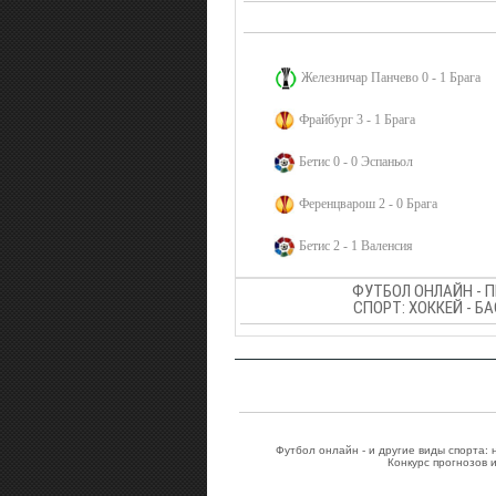
Железничар Панчево 0 - 1 Брага
Фрайбург 3 - 1 Брага
Бетис 0 - 0 Эспаньол
Ференцварош 2 - 0 Брага
Бетис 2 - 1 Валенсия
ФУТБОЛ ОНЛАЙН - 
СПОРТ: ХОККЕЙ - Б
Футбол онлайн - и другие виды спорта:
Конкурс прогнозов 