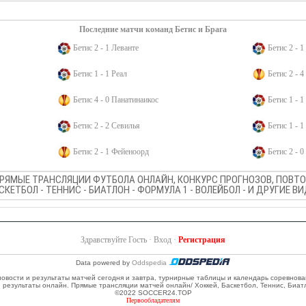
Последние матчи команд Бетис и Брага
Бетис 2 - 1 Леванте
Бетис 2 - 1
Бетис 1 - 1 Реал
Бетис 2 - 4
Бетис 4 - 0 Панатинаикос
Бетис 1 - 1
Бетис 2 - 2 Севилья
Бетис 1 - 
Бетис 2 - 1 Фейеноорд
Бетис 2 - 
ПРЯМЫЕ ТРАНСЛЯЦИИ ФУТБОЛА ОНЛАЙН, КОНКУРС ПРОГНОЗОВ, ПОВТОР
АСКЕТБОЛ - ТЕННИС - БИАТЛОН - ФОРМУЛА 1 - ВОЛЕЙБОЛ - И ДРУГИЕ 
Здравствуйте Гость ·
Вход
·
Регистрация
Data powered by
Oddspedia
 новости и результаты матчей сегодня и завтра, турнирные таблицы и календарь соревнов
и результаты онлайн. Прямые трансляции матчей онлайн/ Хоккей, Баскетбол, Теннис, Биат
©2022 SOCCER24.TOP
Первообладателям