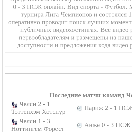
0 - 3 ПСЖ онлайн. Вид спорта - Футбол. 
турнира Лига Чемпионов и состоялся 1
оперативно проводит поиск лучших моменто
публичных видеохостингах. Все видео 
первообладателям и размещены на наш
доступности и предложения кода видео 
Последние матчи команд 
Челси 2 - 1
Париж 2 - 1 ПС
Тоттенхэм Хотспур
Челси 1 - 3
Анже 0 - 3 ПСЖ
Ноттингем Форест