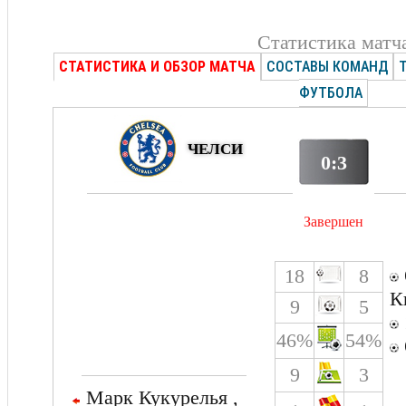
Статистика матч
СТАТИСТИКА И ОБЗОР МАТЧА
СОСТАВЫ КОМАНД
ФУТБОЛА
ЧЕЛСИ
0:3
Завершен
18
8
К
9
5
46%
54%
9
3
Марк Кукурелья ,