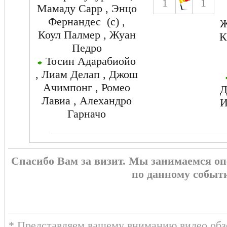
1
1
Мамаду Сарр , Энцо
Фернандес (c) ,
Ж
Коул Палмер , Жуан
К
Педро
Тосин Адарабиойо
, Лиам Делап , Джош
Ачимпонг , Ромео
Д
Лавиа , Алехандро
И
Гарначо
Спасибо Вам за визит. Мы занимаемся о
по данному событ
* Представляем вашему вниманию видео обзо