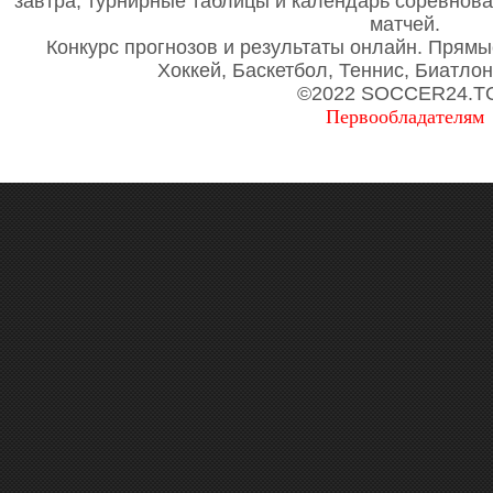
завтра, турнирные таблицы и календарь соревнов
матчей.
Конкурс прогнозов и результаты онлайн. Прямы
Хоккей, Баскетбол, Теннис, Биатло
©2022 SOCCER24.T
Первообладателям