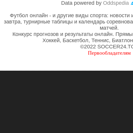
Data powered by
Oddspedia
Футбол онлайн - и другие виды спорта: новости 
завтра, турнирные таблицы и календарь соревнов
матчей.
Конкурс прогнозов и результаты онлайн. Прямы
Хоккей, Баскетбол, Теннис, Биатло
©2022 SOCCER24.T
Первообладателям