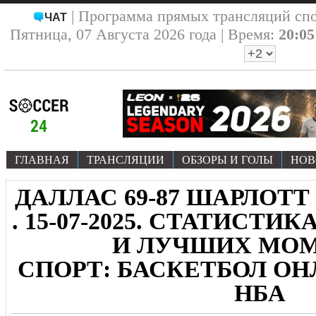
| Программа прямых трансляций сп
ЧАТ
Пятница, 07 Августа 2026 года | Время:
20:05
ГЛАВНАЯ
ТРАНСЛЯЦИИ
ОБЗОРЫ И ГОЛЫ
НОВ
ДАЛЛАС 69-87 ШАРЛОТТ
. 15-07-2025. СТАТИСТИ
И ЛУЧШИХ МО
СПОРТ: БАСКЕТБОЛ ОН
НБА