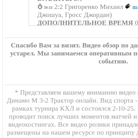
2:2 Григоренко Михаил
ША
59:33
Джошуа, Гросс Джордан)
ДОПОЛНИТЕЛЬНОЕ ВРЕМЯ
0
2:1 Дэй Логан
(Лив
ШАЙБА!!!
58:37
Кадейкин Александр)
Спасибо Вам за визит. Видео обзор по 
Дронов Григорий
57:21
Удаление - 2
устарел. Мы занимаемся оперативным п
Джиошвили Макси
ШАЙБА!!!
42:46
событию.
Максим, Сикьюра Дилан) 2:0
Рыков Александр
41:41
Удаление - 2
Броссо Девин (Уи
ШАЙБА!!!
32:17
Сергеев Артём) 1:0
* Представляем вашему вниманию видео о
ТРЕТИЙ ПЕРИОД
1:2
Динамо М 3-2 Трактор онлайн. Вид спорта -
Ожиганов Иго
27:53
Удаление - 2 мин
рамках турнира КХЛ и состоялся 2-10-25.
Артемьев Серг
25:26
Удаление - 2 мин
проводит поиск лучших моментов матчей и
Кадейкин Александр
06:18
Удале
видеохостингах. Все видео ролики принадл
ВТОРОЙ ПЕРИОД
1:0
размещены на нашем ресурсе по принципу 