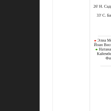
26' Н. Са
33' С. 
Элиа Ме
Йоан Висс
Натана
Кайембе
Фи