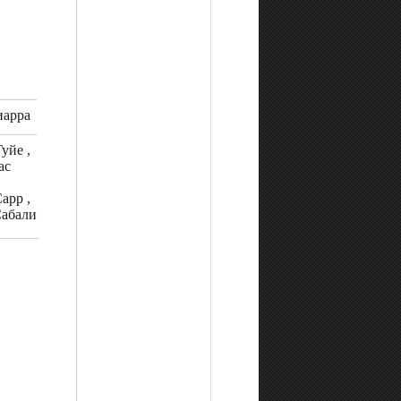
арра
уйе ,
ас
арр ,
абали