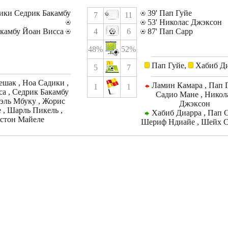
дики Седрик Бакамбу
39' Пап Гуйе
7
11
53' Николас Джэксон
Бакамбу Йоан Висса
4
6
87' Пап Сарр
48%
52%
Пап Гуйе,
Хабиб Ди
5
7
шак , Ноа Садики ,
Ламин Камара , Пап Г
1
1
а , Седрик Бакамбу
Садио Мане , Никол
эль Мбуку , Жорис
Джэксон
 , Шарль Пикель ,
Хабиб Диарра , Пап С
стон Майеле
Шериф Ндиайе , Шейх С