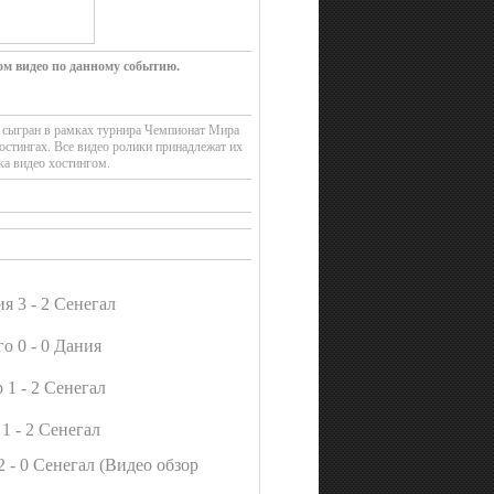
ом видео по данному событию.
л сыгран в рамках турнира Чемпионат Мира
остингах. Все видео ролики принадлежат их
ка видео хостингом.
я 3 - 2 Сенегал
о 0 - 0 Дания
 1 - 2 Сенегал
1 - 2 Сенегал
2 - 0 Сенегал (Видео обзор