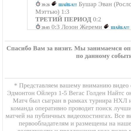
Бушар Эван (Росло
ШАЙБА!!!
39:26
Мэттью) 1:3
ТРЕТИЙ ПЕРИОД
0:2
0:3 Лозон Жереми
ШАЙБА!!!
28:05
Хауден Бретт)
0:2 Сиссонс Колтон
ШАЙБА!
25:44
Спасибо Вам за визит. Мы занимаемся о
Митчелл, Лозон Жереми)
по данному событ
Ханифин Ноа
14:06
Удаление - 2 мин
ВТОРОЙ ПЕРИОД
1:2
0:1 Хауден Бретт
(
ШАЙБА!!!
11:43
Дорофеев Павел
08:09
Удаление - 2 
* Представляем вашему вниманию видео о
Мёрфи Коннор
01:09
Удаление - 2 мин
Эдмонтон Ойлерз 1-5 Вегас Голден Найтс он
Матч был сыгран в рамках турнира НХЛ и
ПЕРВЫЙ ПЕРИОД
0:1
команда оперативно проводит поиск лучши
матчей на публичных видеохостингах. Все в
первообладателям и размещены на наш
доступности и предложения кода видео 