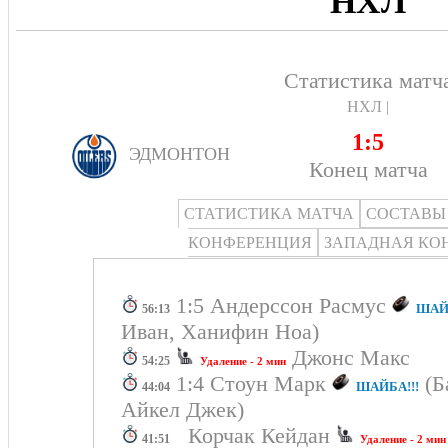
НХЛ
Статистика матч
НХЛ |
1:5
ЭДМОНТОН
Конец матча
СТАТИСТИКА МАТЧА
СОСТАВЫ
КОНФЕРЕНЦИЯ
ЗАПАДНАЯ КО
1:5 Андерссон Расмус
ШАЙБ
56:13
Иван, Ханифин Ноа)
Джонс Макс
54:25
Удаление - 2 мин
1:4 Стоун Марк
(Б
ШАЙБА!!!
44:04
Айкел Джек)
Корчак Кейдан
41:51
Удаление - 2 мин