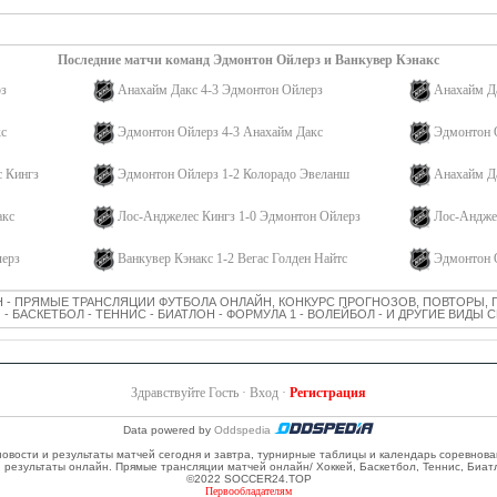
Последние матчи команд Эдмонтон Ойлерз и Ванкувер Кэнакс
рз
Анахайм Дакс 4-3 Эдмонтон Ойлерз
Анахайм Д
кс
Эдмонтон Ойлерз 4-3 Анахайм Дакс
Эдмонтон 
с Кингз
Эдмонтон Ойлерз 1-2 Колорадо Эвеланш
Анахайм Да
акс
Лос-Анджелес Кингз 1-0 Эдмонтон Ойлерз
Лос-Анджел
лерз
Ванкувер Кэнакс 1-2 Вегас Голден Найтс
Эдмонтон О
 - ПРЯМЫЕ ТРАНСЛЯЦИИ ФУТБОЛА ОНЛАЙН, КОНКУРС ПРОГНОЗОВ, ПОВТОРЫ, 
 - БАСКЕТБОЛ - ТЕННИС - БИАТЛОН - ФОРМУЛА 1 - ВОЛЕЙБОЛ - И ДРУГИЕ ВИДЫ
Здравствуйте Гость ·
Вход
·
Регистрация
Data powered by
Oddspedia
 новости и результаты матчей сегодня и завтра, турнирные таблицы и календарь соревнов
и результаты онлайн. Прямые трансляции матчей онлайн/ Хоккей, Баскетбол, Теннис, Биат
©2022 SOCCER24.TOP
Первообладателям