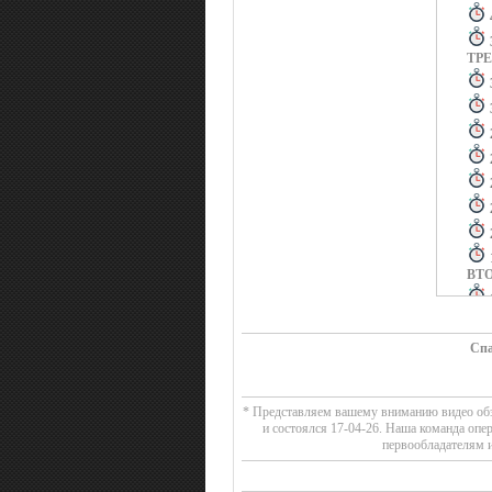
ТР
ВТ
Спа
* Представляем вашему вниманию видео обзо
и состоялся 17-04-26. Наша команда опе
первообладателям и
ПЕ