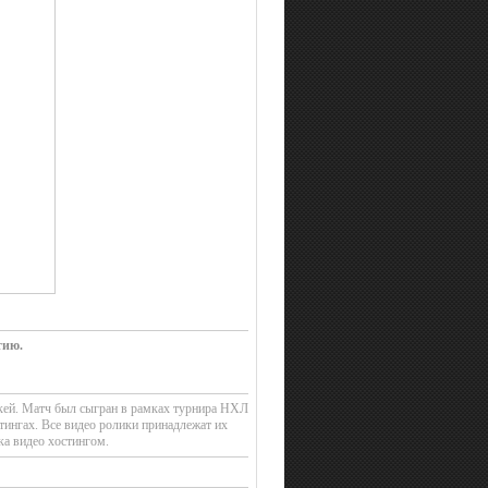
тию.
ккей. Матч был сыгран в рамках турнира НХЛ
тингах. Все видео ролики принадлежат их
ка видео хостингом.