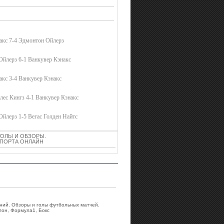
акс 7-4 Эдмонтон Ойлерз
Ойлерз 6-1 Ванкувер Кэнакс
кс 3-4 Ванкувер Кэнакс
ес Кингз 4-1 Ванкувер Кэнакс
йлерз 1-5 Вегас Голден Найтс
ГОЛЫ И ОБЗОРЫ.
 СПОРТА ОНЛАЙН
аний. Обзоры и голы футбольных матчей.
лон, Формула1, Бокс