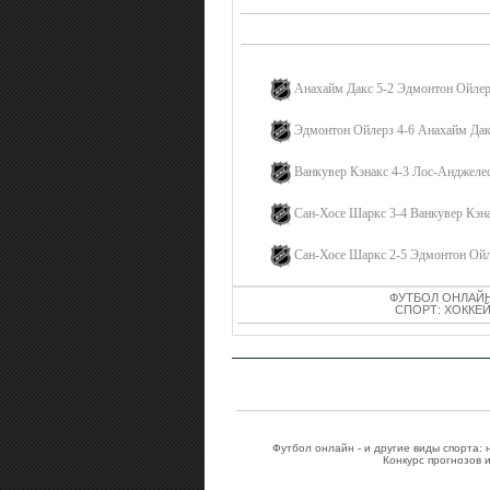
Анахайм Дакс 5-2 Эдмонтон Ойле
Эдмонтон Ойлерз 4-6 Анахайм Да
Ванкувер Кэнакс 4-3 Лос-Анджеле
Сан-Хосе Шаркс 3-4 Ванкувер Кэн
Сан-Хосе Шаркс 2-5 Эдмонтон Ой
ФУТБОЛ ОНЛАЙН
СПОРТ: ХОККЕЙ
Футбол онлайн - и другие виды спорта:
Конкурс прогнозов 