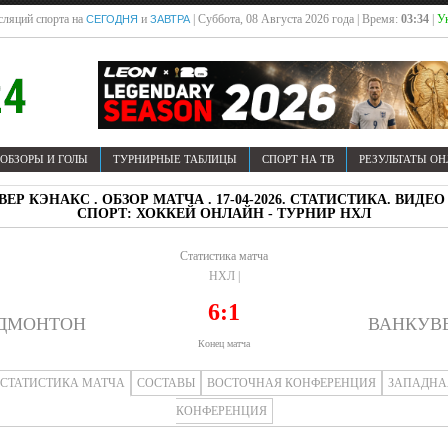
сляций спорта на
и
| Суббота, 08 Августа 2026 года | Время:
03:34
|
Ук
СЕГОДНЯ
ЗАВТРА
ОБЗОРЫ И ГОЛЫ
ТУРНИРНЫЕ ТАБЛИЦЫ
СПОРТ НА ТВ
РЕЗУЛЬТАТЫ О
ЕР КЭНАКС . ОБЗОР МАТЧА . 17-04-2026. СТАТИСТИКА. ВИ
СПОРТ: ХОККЕЙ ОНЛАЙН - ТУРНИР НХЛ
Статистика матча
НХЛ |
6:1
ДМОНТОН
ВАНКУВ
Конец матча
СТАТИСТИКА МАТЧА
СОСТАВЫ
ВОСТОЧНАЯ КОНФЕРЕНЦИЯ
ЗАПАДНА
КОНФЕРЕНЦИЯ