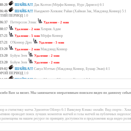
ШАЙБА!!!
48:20
Дак Колтон (Мёрфи Коннор, Нурс Дарнелл) 6:1
ШАЙБА!!!
36:46
Ньюджент-Хопкинс Райан (Хайман Зак, Макдэвид Коннор) 5:1
ЕТИЙ ПЕРИОД
1:0
36:37
Петтерссон Элиас
Удаление - 2 мин
30:17
Хенрик Адам
Удаление - 2 мин
27:21
Мёрфи Коннор
Удаление - 5 мин
27:21
О'Коннор Дрю
Удаление - 5 мин
23:20
Макдэвид Коннор
Удаление - 2 мин
23:20
Буйум Зеев
Удаление - 2 мин
23:20
Буйум Зеев
Удаление - 2 мин
ШАЙБА!!!
19:02
Савуа Мэттью (Макдэвид Коннор, Бушар Эван) 4:1
ОРОЙ ПЕРИОД
1:0
ШАЙБА!!!
14:35
Савуа Мэттью (Макдэвид Коннор) 3:1
12:48
Блюгерс Теодорс
Удаление - 2 мин
ШАЙБА!!!
сибо Вам за визит. Мы занимаемся оперативным поиском видео по данному собы
12:10
2:1 Ty Mueller
(Дуглас Кёртис, Ланкинен Кевин)
07:46
Петтерссон Элиас
Удаление - 5 мин
07:46
Дак Колтон
Удаление - 5 мин
р и статистику матча Эдмонтон Ойлерз 6-1 Ванкувер Кэнакс онлайн. Вид спорта - Хо
ШАЙБА!!!
06:48
Савуа Мэттью (Бушар Эван, Макдэвид Коннор) 2:0
ративно проводит поиск лучших моментов матчей и голы матчей на публичных видеохос
 размещены на нашем ресурсе по принципу доступности и предложения кода видео роли
ШАЙБА!!!
01:58
Самански Джошуа (Дак Колтон, Бушар Эван) 1:0
РВЫЙ ПЕРИОД
4:1