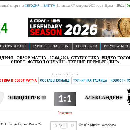
ляций спорта на
и
| Пятница, 07 Августа 2026 года | Время:
19:22
|
У
СЕГОДНЯ
ЗАВТРА
ОБЗОРЫ И ГОЛЫ
ТУРНИРНЫЕ ТАБЛИЦЫ
СПОРТ НА ТВ
РЕЗУЛЬТАТЫ О
НДРИЯ . ОБЗОР МАТЧА . 27-04-2026. СТАТИСТИКА. ВИДЕО Г
СПОРТ: ФУТБОЛ ОНЛАЙН - ТУРНИР ПРЕМЬЕР-ЛИГА
Статистика матча
СТИКА И ОБЗОР МАТЧА
СОСТАВЫ КОМАНД
ТУРНИРНАЯ ТАБЛИЦА
НОВОСТИ Ф
1:1
АЛЕКСАНДРИЯ
ЭПИЦЕНТР К-П
Завершен
33' В. Сидун Карлос Рохас
+2
90
Мигель Феррейра
10
13