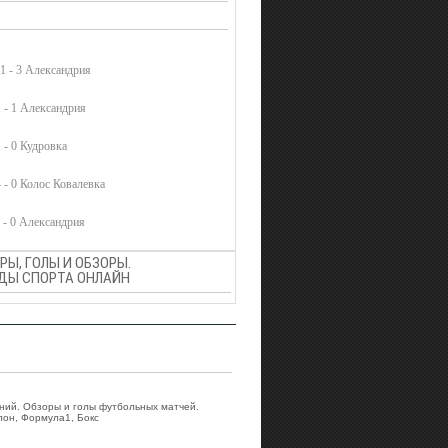
1 - 3 Александрия
 - 1 Александрия
 - 0 Кудровка
 - 0 Колос Ковалевка
 - 0 Александрия
Ы, ГОЛЫ И ОБЗОРЫ.
ВИДЫ СПОРТА ОНЛАЙН
аний. Обзоры и голы футбольных матчей.
лон, Формула1, Бокс