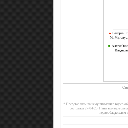
Валерий Лу
M. Myronyuk 
Алаги Олив
Владисла
Спа
* Представляем вашему вниманию видео обзо
состоялся 27-04-26. Наша команда опер
первообладателям и