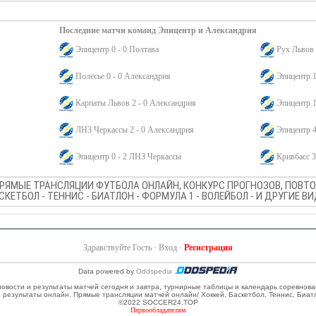
Последние матчи команд Эпицентр и Александрия
Эпицентр 0 - 0 Полтава
Рух Львов 
Полесье 0 - 0 Александрия
Эпицентр 1
Карпаты Львов 2 - 0 Александрия
Эпицентр 1
ЛНЗ Черкассы 2 - 0 Александрия
Эпицентр 4
Эпицентр 0 - 2 ЛНЗ Черкассы
Кривбасс 3
ПРЯМЫЕ ТРАНСЛЯЦИИ ФУТБОЛА ОНЛАЙН, КОНКУРС ПРОГНОЗОВ, ПОВТОР
АСКЕТБОЛ - ТЕННИС - БИАТЛОН - ФОРМУЛА 1 - ВОЛЕЙБОЛ - И ДРУГИЕ 
Здравствуйте Гость ·
Вход
·
Регистрация
Data powered by
Oddspedia
 новости и результаты матчей сегодня и завтра, турнирные таблицы и календарь соревнов
и результаты онлайн. Прямые трансляции матчей онлайн/ Хоккей, Баскетбол, Теннис, Биат
©2022 SOCCER24.TOP
Первообладателям