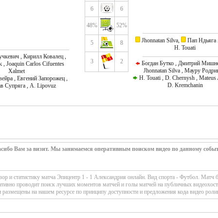
6
6
48%
52%
Jhonnatan Silva,
Пап Ндьяга 
5
8
H. Touati
чкевич , Кирилл Ковалец ,
3
2
Богдан Бутко , Дмитрий Мишне
, Joaquin Carlos Cifuentes
Jhonnatan Silva , Мауру Родр
Xalmet
H. Touati , D. Chernysh , Mateus 
ейра , Евгений Запорожец ,
D. Kremchanin
в Супряга , A. Lipovuz
сибо Вам за визит. Мы занимаемся оперативным поиском видео по данному собы
р и статистику матча Эпицентр 1 - 1 Александрия онлайн. Вид спорта - Футбол. Матч 
ативно проводит поиск лучших моментов матчей и голы матчей на публичных видеохост
 размещены на нашем ресурсе по принципу доступности и предложения кода видео роли