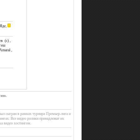
Яде,
в (c) ,
игеш
Amaral ,
тию.
был сыгран в рамках турнира Премьер-лига и
ингах. Все видео ролики принадлежат их
ка видео хостингом.