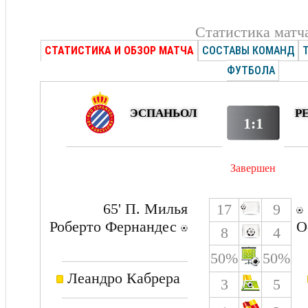
Статистика матч
СТАТИСТИКА И ОБЗОР МАТЧА
СОСТАВЫ КОМАНД
ФУТБОЛА
ЭСПАНЬОЛ
Р
1:1
Завершен
65' П. Милья
17
9
Роберто Фернандес
О
8
4
50%
50%
Леандро Кабрера
3
5