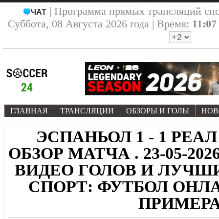
| Программа прямых трансляций сп
ЧАТ
Суббота, 08 Августа 2026 года | Время:
11:07
ГЛАВНАЯ
ТРАНСЛЯЦИИ
ОБЗОРЫ И ГОЛЫ
НОВ
ЭСПАНЬОЛ 1 - 1 РЕАЛ
ОБЗОР МАТЧА . 23-05-20
ВИДЕО ГОЛОВ И ЛУЧ
СПОРТ: ФУТБОЛ ОНЛА
ПРИМЕР