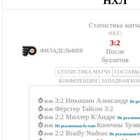
НХЛ
Статистика матч
НХЛ |
3:2
После
ФИЛАДЕЛЬФИЯ
буллитов
СТАТИСТИКА МАТЧА
СОСТАВЫ
КОНФЕРЕНЦИЯ
ЗАПАДНАЯ КО
3:2 Никишин Александр
Не ре
65:01
Фёрстер Тайсон 3:2
65:01
2:2 Миллер К'Андре
Не реализов
65:01
Конечны Трэви
Не реализован буллит
65:01
2:2 Bradly Nadeau
Не реализован б
65:01