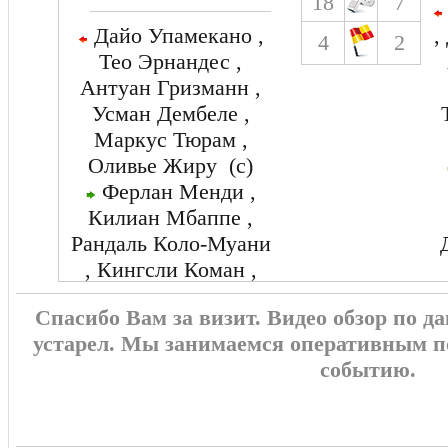
18
7
Дайо Упамекано ,
,
4
2
Тео Эрнандес ,
Антуан Гризманн ,
Усман Дембеле ,
Маркус Тюрам ,
Оливье Жиру (c)
Ферлан Менди ,
Килиан Мбаппе ,
Рандаль Коло-Муани
, Кингсли Коман ,
Ибраима Конате ,
H
Спасибо Вам за визит. Видео обзор по 
Брэдли Баркола
устарел. Мы занимаемся оперативным п
событию.