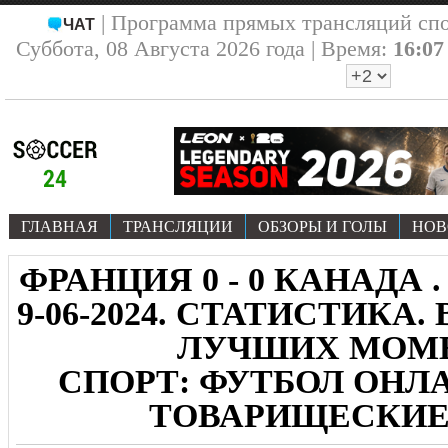
| Программа прямых трансляций сп
ЧАТ
Суббота, 08 Августа 2026 года | Время:
16:07
ГЛАВНАЯ
ТРАНСЛЯЦИИ
ОБЗОРЫ И ГОЛЫ
НОВ
ФРАНЦИЯ 0 - 0 КАНАДА .
9-06-2024. СТАТИСТИКА.
ЛУЧШИХ МОМ
СПОРТ: ФУТБОЛ ОНЛА
ТОВАРИЩЕСКИЕ