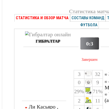
Статистика матч
СТАТИСТИКА И ОБЗОР МАТЧА
СОСТАВЫ КОМАНД
ФУТБОЛА
ГИБРАЛТАР
0:3
Завершен
3
32
0
9
М
29%
71%
(а
2
11
Ли Касьяро ,