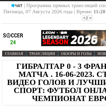
| Программа прямых трансляций сп
ЧАТ
Пятница, 07 Августа 2026 года | Время:
11:28
ГЛАВНАЯ
ТРАНСЛЯЦИИ
ОБЗОРЫ И ГОЛЫ
НОВ
ГИБРАЛТАР 0 - 3 ФРА
МАТЧА . 16-06-2023.
ВИДЕО ГОЛОВ И ЛУЧ
СПОРТ: ФУТБОЛ ОНЛА
ЧЕМПИОНАТ ЕВРО