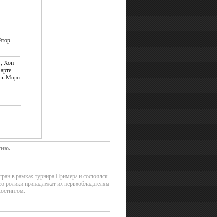
тор
 , Хон
Уарте
уль Моро
тию.
гран в рамках турнира Примера и состоялся
ео ролики принадлежат их первообладателям
хостингом.