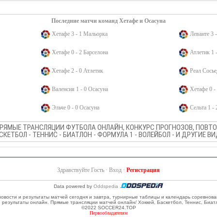
Последние матчи команд Хетафе и Осасуна
Хетафе 3 - 1 Мальорка
Леванте 3 
Хетафе 0 - 2 Барселона
Атлетик 1 
Хетафе 2 - 0 Атлетик
Реал Сосье
Валенсия 1 - 0 Осасуна
Хетафе 0 -
Эльче 0 - 0 Осасуна
Сельта 1 -
ПРЯМЫЕ ТРАНСЛЯЦИИ ФУТБОЛА ОНЛАЙН, КОНКУРС ПРОГНОЗОВ, ПОВТОР
АСКЕТБОЛ - ТЕННИС - БИАТЛОН - ФОРМУЛА 1 - ВОЛЕЙБОЛ - И ДРУГИЕ 
Здравствуйте Гость ·
Вход
·
Регистрация
Data powered by
Oddspedia
 новости и результаты матчей сегодня и завтра, турнирные таблицы и календарь соревнов
и результаты онлайн. Прямые трансляции матчей онлайн/ Хоккей, Баскетбол, Теннис, Биат
©2022 SOCCER24.TOP
Первообладателям