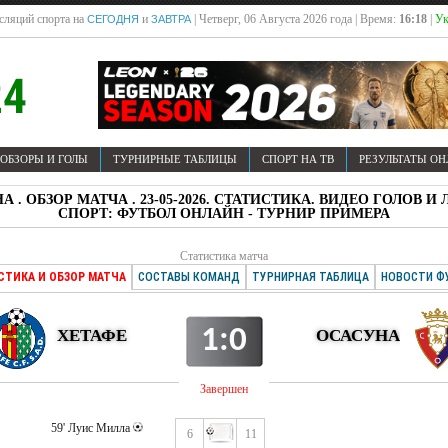
сляций спорта на
и
| Четверг, 06 Августа 2026 года | Время:
16:18
|
Ук
СЕГОДНЯ
ЗАВТРА
ОБЗОРЫ И ГОЛЫ
ТУРНИРНЫЕ ТАБЛИЦЫ
СПОРТ НА ТВ
РЕЗУЛЬТАТЫ О
УНА . ОБЗОР МАТЧА . 23-05-2026. СТАТИСТИКА. ВИДЕО ГОЛОВ
СПОРТ: ФУТБОЛ ОНЛАЙН - ТУРНИР ПРИМЕРА
Статистика матча
СТИКА И ОБЗОР МАТЧА
СОСТАВЫ КОМАНД
ТУРНИРНАЯ ТАБЛИЦА
НОВОСТИ Ф
1:0
ХЕТАФЕ
ОСАСУНА
Завершен
59' Луис Милла
6
11