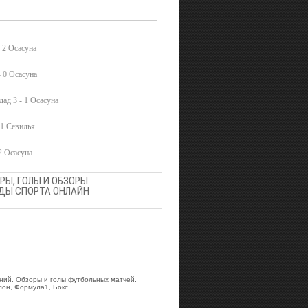
- 2 Осасуна
- 0 Осасуна
дад 3 - 1 Осасуна
 1 Севилья
 2 Осасуна
Ы, ГОЛЫ И ОБЗОРЫ.
ВИДЫ СПОРТА ОНЛАЙН
аний. Обзоры и голы футбольных матчей.
лон, Формула1, Бокс