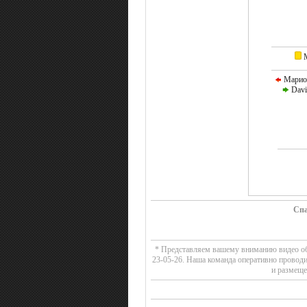
М
Марио 
Davin
Спа
* Представляем вашему вниманию видео обз
23-05-26. Наша команда оперативно провод
и размеще