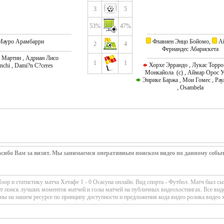
3
5
53%
47%
ауро Арамбарри
Флавиен Энцо Бойомо,
Ай
2
4
Фернандес Абарискета
Мартин , Адриан Лисо
1
1
Хорхе Эррандо , Лукас Торро
chi , Dami?n C?ceres
Монкайола (c) , Аймар Орос 
Энрике Баржа , Мои Гомес , Ра
, Osambela
сибо Вам за визит. Мы занимаемся оперативным поиском видео по данному собы
ор и статистику матча Хетафе 1 - 0 Осасуна онлайн. Вид спорта - Футбол. Матч был сы
ит поиск лучших моментов матчей и голы матчей на публичных видеохостингах. Все вид
ны на нашем ресурсе по принципу доступности и предложения кода видео ролика видео 