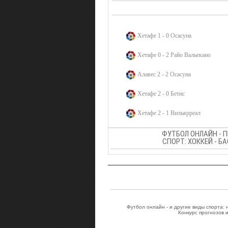
Хетафе 1 - 0 Осасуна
Хетафе 0 - 2 Райо Вальекано
Алавес 2 - 2 Осасуна
Хетафе 2 - 0 Бетис
Хетафе 2 - 1 Вильярреал
ФУТБОЛ ОНЛАЙН - 
СПОРТ: ХОККЕЙ - Б
Футбол онлайн - и другие виды спорта:
Конкурс прогнозов 