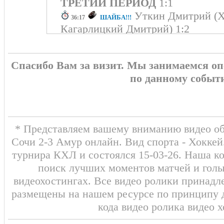
ТРЕТИЙ ПЕРИОД
1:1
Уткин Дмитрий (Х
ШАЙБА!!!
36:17
Кагарлицкий Дмитрий) 1:2
Сушко Илья
29:36
Удаление - 2 мин
0:2 Ураков Кирилл
ШАЙБА!!!
21:49
Спасибо Вам за визит. Мы занимаемся о
Слепец Кирилл)
по данному событ
19:43
Командный штраф
Удаление - 2 мин
ВТОРОЙ ПЕРИОД
1:1
0:1 Крутов Андрей
ШАЙБА!!
06:48
Александр, Балдаев Виктор)
* Представляем вашему вниманию видео об
Сочи 2-3 Амур онлайн. Вид спорта - Хоккей
ПЕРВЫЙ ПЕРИОД
0:1
турнира КХЛ и состоялся 15-03-26. Наша к
поиск лучших моментов матчей и голы
видеохостингах. Все видео ролики принадл
размещены на нашем ресурсе по принципу 
кода видео ролика видео 