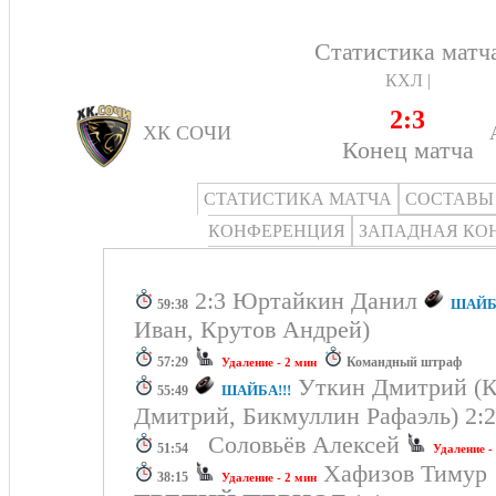
Статистика матч
КХЛ |
2:3
ХК СОЧИ
Конец матча
СТАТИСТИКА МАТЧА
СОСТАВЫ
КОНФЕРЕНЦИЯ
ЗАПАДНАЯ КО
2:3 Юртайкин Данил
ШАЙБА
59:38
Иван, Крутов Андрей)
57:29
Командный штраф
Удаление - 2 мин
Уткин Дмитрий (К
ШАЙБА!!!
55:49
Дмитрий, Бикмуллин Рафаэль) 2:2
Соловьёв Алексей
51:54
Удаление -
Хафизов Тиму
38:15
Удаление - 2 мин