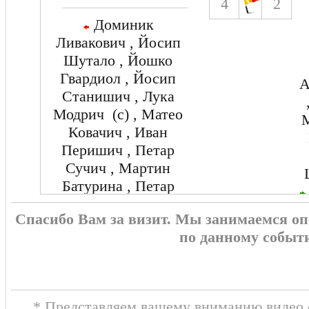
4
2
Доминик
Ливакович , Йосип
Шутало , Йошко
Гвардиол , Йосип
А
Станишич , Лука
Модрич (c) , Матео
М
Ковачич , Иван
Перишич , Петар
Сучич , Мартин
Батурина , Петар
Муса
Спасибо Вам за визит. Мы занимаемся о
Марио Пашалич ,
по данному событ
Лука Сучич , Анте
Будимир , Доминик
Котарски , Марин
Понграчич , Марко
* Представляем вашему вниманию видео о