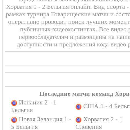
Пасалич , Никола
Хорватия 0 - 2 Бельгия онлайн. Вид спорта 
Моро , Никола
рамках турнира Товарищеские матчи и состо
Влашич , Кристиян
оперативно проводит поиск лучших моменто
Якич , Андрей
публичных видеохостингах. Все видео 
Крамарич
первообладателям и размещены на наш
доступности и предложения кода видео 
Последние матчи команд Хорв
Испания 2 - 1
США 1 - 4 Бельг
Бельгия
Новая Зеландия 1 -
Хорватия 2 - 1
5 Бельгия
Словения