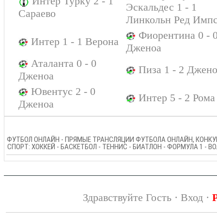
Интер Турку 2 - 1
Эскальдес 1 - 1
Сараево
Линкольн Ред Имп
Фиорентина 0 - 
Интер 1 - 1 Верона
Дженоа
Аталанта 0 - 0
Пиза 1 - 2 Джен
Дженоа
Ювентус 2 - 0
Интер 5 - 2 Рома
Дженоа
ФУТБОЛ ОНЛАЙН - ПРЯМЫЕ ТРАНСЛЯЦИИ ФУТБОЛА ОНЛАЙН, КОНКУР
СПОРТ: ХОККЕЙ - БАСКЕТБОЛ - ТЕННИС - БИАТЛОН - ФОРМУЛА 1 - 
Здравствуйте Гость ·
Вход
·