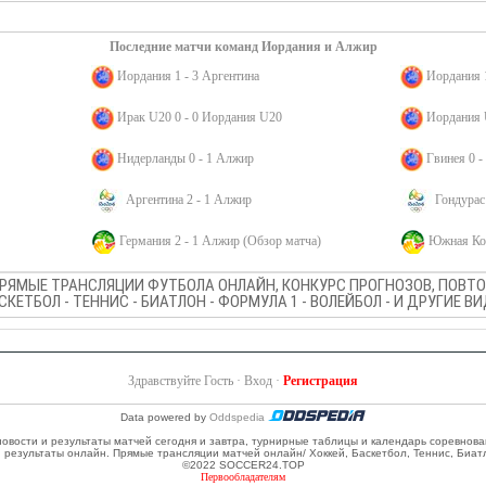
Последние матчи команд Иордания и Алжир
Иордания 1 - 3 Аргентина
Иордания 
Ирак U20 0 - 0 Иордания U20
Иордания 
Нидерланды 0 - 1 Алжир
Гвинея 0 
Аргентина 2 - 1 Алжир
Гондурас
Германия 2 - 1 Алжир (Обзор матча)
Южная Кор
ПРЯМЫЕ ТРАНСЛЯЦИИ ФУТБОЛА ОНЛАЙН, КОНКУРС ПРОГНОЗОВ, ПОВТОР
АСКЕТБОЛ - ТЕННИС - БИАТЛОН - ФОРМУЛА 1 - ВОЛЕЙБОЛ - И ДРУГИЕ 
Здравствуйте Гость ·
Вход
·
Регистрация
Data powered by
Oddspedia
 новости и результаты матчей сегодня и завтра, турнирные таблицы и календарь соревнов
и результаты онлайн. Прямые трансляции матчей онлайн/ Хоккей, Баскетбол, Теннис, Биат
©2022 SOCCER24.TOP
Первообладателям