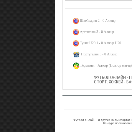
Швейцария 2 - 0 Алжир
Аргентина 3 - 0 Алжир
Тунис U20 1 - 0 Алжир U20
Португалия 3 - 0 Алжир
Германия - Алжир (Повтор матча)
ФУТБОЛ ОНЛАЙН - 
СПОРТ: ХОККЕЙ - Б
Футбол онлайн - и другие виды спорта:
Конкурс прогнозов 