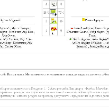
4
8
28%
72%
Хусам Абудагаб
Рамиз Зерруки
1
10
удагаб , Мусса Тамари ,
Раян Аит-Нури , Рамиз Зерр
1
0
арди , Моханнад Абу Таха ,
Себастиан Халле , Рияд Марез (c
Али Олуан
Гуири
 Абу Хашиш , Оде Аль-
Жауен Аджам , Анис Хадж-Му
ли Азайце , Мохаммед Абу
Ахмед Надхир Бенбуали , На
йк , Салим Обаид
Бенталеб , Зинедин Белаид
сибо Вам за визит. Мы занимаемся оперативным поиском видео по данному собы
бзор и статистику матча Иордания 1 - 2 Алжир онлайн. Вид спорта - Футбол. Матч был
оперативно проводит поиск лучших моментов матчей и голы матчей на публичных видеох
 размещены на нашем ресурсе по принципу доступности и предложения кода видео роли