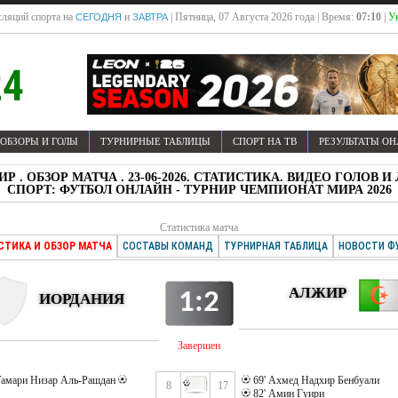
ляций спорта на
и
| Пятница, 07 Августа 2026 года | Время:
07:10
|
У
СЕГОДНЯ
ЗАВТРА
ОБЗОРЫ И ГОЛЫ
ТУРНИРНЫЕ ТАБЛИЦЫ
СПОРТ НА ТВ
РЕЗУЛЬТАТЫ О
ИР . ОБЗОР МАТЧА . 23-06-2026. СТАТИСТИКА. ВИДЕО ГОЛО
СПОРТ: ФУТБОЛ ОНЛАЙН - ТУРНИР ЧЕМПИОНАТ МИРА 2026
Статистика матча
СТИКА И ОБЗОР МАТЧА
СОСТАВЫ КОМАНД
ТУРНИРНАЯ ТАБЛИЦА
НОВОСТИ Ф
АЛЖИР
1:2
ИОРДАНИЯ
Завершен
 Тамари Низар Аль-Рашдан
69' Ахмед Надхир Бенбуали
8
17
82' Амин Гуири