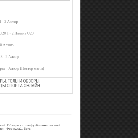
1 - 2 Алжир
U20 1 - 2 Панама U20
- 0 Алжир
 3 - 2 Алжир
ея - Алжир (Повтор матча)
Ы, ГОЛЫ И ОБЗОРЫ.
ВИДЫ СПОРТА ОНЛАЙН
аний. Обзоры и голы футбольных матчей.
лон, Формула1, Бокс