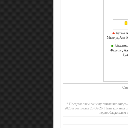
Хусам Аб
Махмуд Аль-М
Мохаммад
Фахури , А
Зра
Спа
* Представляем вашему вниманию видео о
2026 и состоялся 23-06-26. Наша команда 
первообладателям и