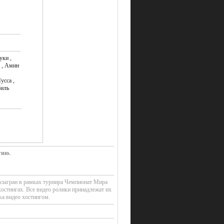
уки ,
) , Амин
сса ,
биль
тию.
 сыгран в рамках турнира Чемпионат Мира
остингах. Все видео ролики принадлежат их
ка видео хостингом.