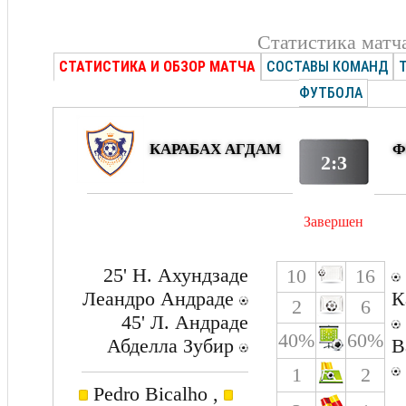
Статистика матч
СТАТИСТИКА И ОБЗОР МАТЧА
СОСТАВЫ КОМАНД
ФУТБОЛА
КАРАБАХ АГДАМ
Ф
2:3
Завершен
25' Н. Ахундзаде
10
16
Леандро Андраде
К
2
6
45' Л. Андраде
40%
60%
Абделла Зубир
В
1
2
Pedro Bicalho ,