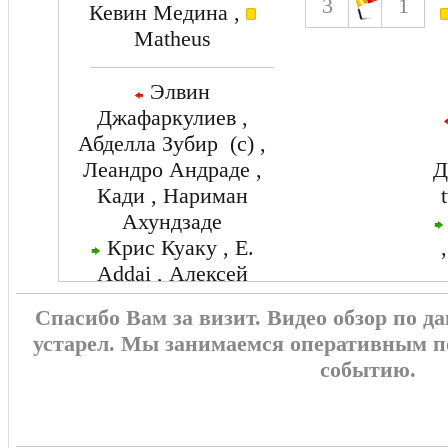
3
1
Кевин Медина ,
Matheus
Элвин
Джафаркулиев ,
Абделла Зубир (c) ,
Леандро Андраде ,
Д
Кади , Нариман
Ахундзаде
Крис Куаку , E.
Addai , Алексей
Кащук , Муса
Спасибо Вам за визит. Видео обзор по 
Гурбанли , Турал
устарел. Мы занимаемся оперативным п
Байрамов
событию.