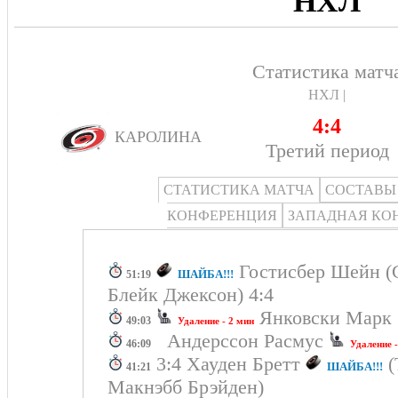
НХЛ
Статистика матч
НХЛ |
4:4
КАРОЛИНА
Третий период
СТАТИСТИКА МАТЧА
СОСТАВЫ
КОНФЕРЕНЦИЯ
ЗАПАДНАЯ КО
Гостисбер Шейн (С
ШАЙБА!!!
51:19
Блейк Джексон) 4:4
Янковски Мар
49:03
Удаление - 2 мин
Андерссон Расмус
46:09
Удаление -
3:4 Хауден Бретт
(
ШАЙБА!!!
41:21
Макнэбб Брэйден)