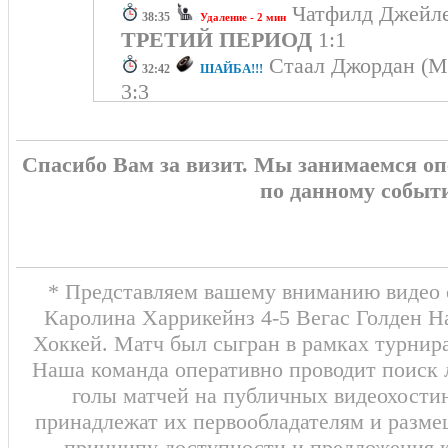
Чатфилд Джей
38:35
Удаление - 2 мин
ТРЕТИЙ ПЕРИОД
1:1
Стаал Джордан (М
ШАЙБА!!!
32:42
3:3
Янковски Мар
27:46
Удаление - 2 мин
2:3 Карлссон Вильям
ШАЙБА
24:35
Спасибо Вам за визит. Мы занимаемся о
Митчелл, Хауден Бретт)
по данному событ
2:2 Барбашёв Иван
ШАЙБА!!
20:30
Макнэбб Брэйден)
Хауден Бретт
13:37
Удаление - 2 мин
ВТОРОЙ ПЕРИОД
1:2
* Представляем вашему вниманию видео о
2:1 Теодор Ши
(Ма
ШАЙБА!!!
13:28
Каролина Харрикейнз 4-5 Вегас Голден На
Смит Коул)
Хоккей. Матч был сыгран в рамках турнира
Элерс Николай (Ч
ШАЙБА!!!
12:08
Наша команда оперативно проводит поиск
2:0
голы матчей на публичных видеохостин
Элерс Николай (С
ШАЙБА!!!
00:25
принадлежат их первообладателям и разме
Чатфилд Джейлен) 1:0
принципу доступности и предложения к