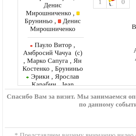
1
0
Денис
Мирошниченко ,
Бруниньо ,
Денис
В
Мирошниченко
Пауло Витор ,
Амбросий Чачуа (c)
, Марко Сапуга , Ян
Костенко , Бруниньо
Эрики , Ярослав
Карабин , Jean
Pedroso , Ксебер
Спасибо Вам за визит. Мы занимаемся о
Алкаин , Алексей
по данному событ
Сыч
* Представляем вашему вниманию видео о