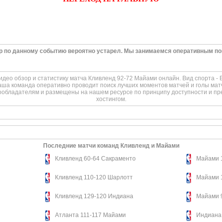
ор по данному событию вероятно устарел. Мы занимаемся оперативным п
део обзор и статистику матча Кливленд 92-72 Майами онлайн. Вид спорта - Б
аша команда оперативно проводит поиск лучших моментов матчей и голы мат
ообладателям и размещены на нашем ресурсе по принципу доступности и пр
хостингом.
Последние матчи команд Кливленд и Майами
Кливленд 60-64 Сакраменто
Майами 
Кливленд 110-120 Шарлотт
Майами 
Кливленд 129-120 Индиана
Майами 
Атланта 111-117 Майами
Индиана