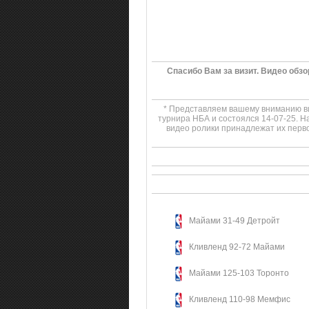
Спасибо Вам за визит. Видео обз
* Представляем вашему вниманию ви
турнира НБА и состоялся 14-07-25. Н
видео ролики принадлежат их перв
Майами 31-49 Детройт
Кливленд 92-72 Майами
Майами 125-103 Торонто
Кливленд 110-98 Мемфис