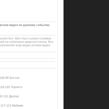
оиском видео по данному событию.
аскетбол. Матч был сыгран в рамках
чей на публичных видеохостингах. Все
едложения кода видео ролика видео
100-96 Бостон
118-103 Торонто
92-111 Даллас
 117-115 Майами