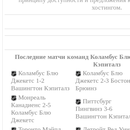
хостингом.
Последние матчи команд Коламбус Бл
Кэпиталз
Коламбус Блю
Коламбус Блю
Джекетс 1-2
Джекетс 2-3 Босто
Вашингтон Кэпиталз
Брюинз
Монреаль
Питтсбург
Канадиенс 2-5
Пингвинз 3-6
Коламбус Блю
Вашингтон Кэпита
Джекетс
Торонто Мэйпл
Детройт Ред Уин