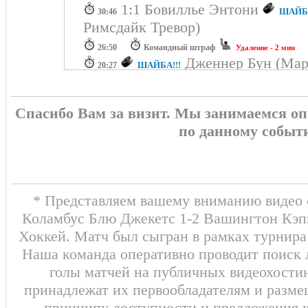
1:1 Бовиллье Энтони
ШАЙБА
30:46
Римсдайк Тревор)
26:50
Командный штраф
Удаление - 2 мин
Дженнер Бун (Мар
ШАЙБА!!!
20:27
Хайнен Дэнтон) 1:0
Спасибо Вам за визит. Мы занимаемся о
ПЕРВЫЙ ПЕРИОД
0:0
по данному событ
ВТОРОЙ ПЕРИОД
1:1
* Представляем вашему вниманию видео о
Коламбус Блю Джекетс 1-2 Вашингтон Кэпи
Хоккей. Матч был сыгран в рамках турнира
Наша команда оперативно проводит поиск
голы матчей на публичных видеохостин
принадлежат их первообладателям и разме
принципу доступности и предложения к