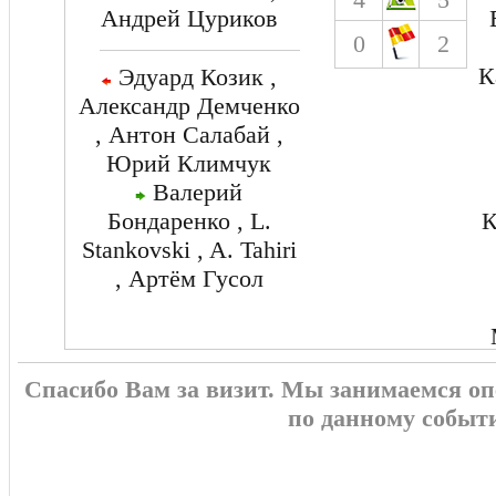
Андрей Цуриков
0
2
К
Эдуард Козик ,
Александр Демченко
, Антон Салабай ,
Юрий Климчук
Валерий
Бондаренко , L.
К
Stankovski , A. Tahiri
, Артём Гусол
Спасибо Вам за визит. Мы занимаемся о
по данному событ