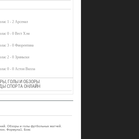
лас 1 - 2 Арсенал
лас 0 - 0 Вест Хэм
лас 3 - 0 Фиорентина
лас 2 - 0 Зриньски
лас 0 - 0 Астон Вилла
Ы, ГОЛЫ И ОБЗОРЫ.
ВИДЫ СПОРТА ОНЛАЙН
аний. Обзоры и голы футбольных матчей.
лон, Формула1, Бокс