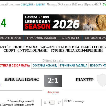
сляций спорта на
и
| Четверг, 06 Августа 2026 года | Время:
09:17
|
Ук
СЕГОДНЯ
ЗАВТРА
ОБЗОРЫ И ГОЛЫ
ТУРНИРНЫЕ ТАБЛИЦЫ
СПОРТ НА ТВ
РЕЗУЛЬТАТЫ О
ШАХТЁР . ОБЗОР МАТЧА . 7-05-2026. СТАТИСТИКА. ВИДЕО ГО
СПОРТ: ФУТБОЛ ОНЛАЙН - ТУРНИР ЛИГА КОНФЕРЕНЦИЙ
Статистика матча
СТИКА И ОБЗОР МАТЧА
СОСТАВЫ КОМАНД
ТУРНИРНАЯ ТАБЛИЦА
НОВОСТИ Ф
2:1
КРИСТАЛ ПЭЛАС
ШАХТЁР
Завершен
25' (авто) Педриньо
34' Эгинальдо
11
17
 Т. Митчелл Исмаила Сарр