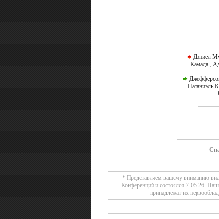
Дэниел Му
Камада , А
Джефферсон 
Натаниэль К
Спа
* Представляем вашему вниманию видео
Конференций и состоялся 7-05-26. Наш
принадлежат их первооблад