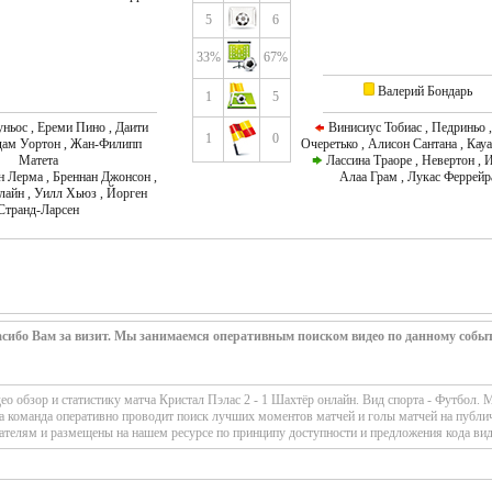
5
6
33%
67%
Валерий Бондарь
1
5
ньос , Ереми Пино , Даити
Винисиус Тобиас , Педриньо 
1
0
дам Уортон , Жан-Филипп
Очеретько , Алисон Сантана , Кау
Матета
Лассина Траоре , Невертон , И
Лерма , Бреннан Джонсон ,
Алаа Грам , Лукас Феррейр
лайн , Уилл Хьюз , Йорген
Странд-Ларсен
сибо Вам за визит. Мы занимаемся оперативным поиском видео по данному собы
 обзор и статистику матча Кристал Пэлас 2 - 1 Шахтёр онлайн. Вид спорта - Футбол. 
а команда оперативно проводит поиск лучших моментов матчей и голы матчей на публи
ателям и размещены на нашем ресурсе по принципу доступности и предложения кода вид