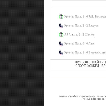
Кристал Пэлас 1 - 0 Райо Вальекан
Кристал Пэлас 2 - 2 Эвертон
АЗ Алкмар 2 - 2 Шахтёр
Кристал Пэлас 0 - 0 Лидс
Кристал Пэлас 1 - 0 Вулверхэмпто
ФУТБОЛ ОНЛАЙН - 
СПОРТ: ХОККЕЙ - Б
Футбол онлайн - и другие виды спорта:
Конкурс прогнозов 