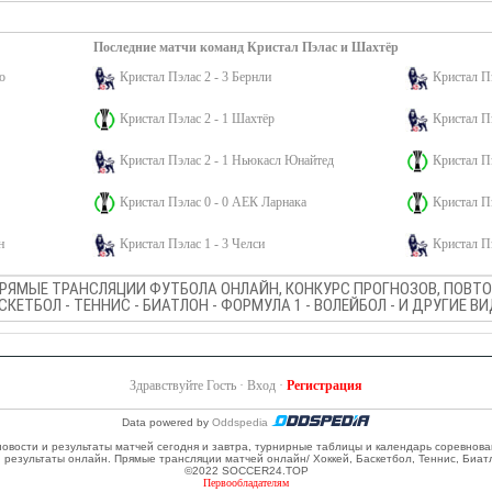
Последние матчи команд Кристал Пэлас и Шахтёр
о
Кристал Пэлас 2 - 3 Бернли
Кристал Пэ
Кристал Пэлас 2 - 1 Шахтёр
Кристал Пэ
Кристал Пэлас 2 - 1 Ньюкасл Юнайтед
Кристал Пэ
Кристал Пэлас 0 - 0 АЕК Ларнака
Кристал Пэ
н
Кристал Пэлас 1 - 3 Челси
Кристал Пэ
ПРЯМЫЕ ТРАНСЛЯЦИИ ФУТБОЛА ОНЛАЙН, КОНКУРС ПРОГНОЗОВ, ПОВТОР
АСКЕТБОЛ - ТЕННИС - БИАТЛОН - ФОРМУЛА 1 - ВОЛЕЙБОЛ - И ДРУГИЕ 
Здравствуйте Гость ·
Вход
·
Регистрация
Data powered by
Oddspedia
 новости и результаты матчей сегодня и завтра, турнирные таблицы и календарь соревнов
и результаты онлайн. Прямые трансляции матчей онлайн/ Хоккей, Баскетбол, Теннис, Биат
©2022 SOCCER24.TOP
Первообладателям