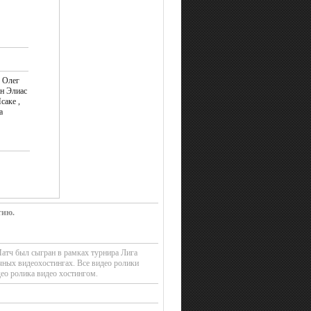
, Олег
ан Элиас
саке ,
а
тию.
Матч был сыгран в рамках турнира Лига
чных видеохостингах. Все видео ролики
ео ролика видео хостингом.