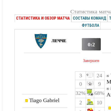
Статистика матч
СТАТИСТИКА И ОБЗОР МАТЧА
СОСТАВЫ КОМАНД
ФУТБОЛА
ЛЕЧЧЕ
0:2
Завершен
3
24
М
0
9
32%
68%
А
Tiago Gabriel
2
10