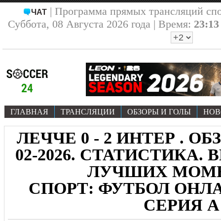
| Программа прямых трансляций сп
ЧАТ
Суббота, 08 Августа 2026 года | Время:
23:13
ГЛАВНАЯ
ТРАНСЛЯЦИИ
ОБЗОРЫ И ГОЛЫ
НОВ
ЛЕЧЧЕ 0 - 2 ИНТЕР . ОБ
02-2026. СТАТИСТИКА. 
ЛУЧШИХ МОМ
СПОРТ: ФУТБОЛ ОНЛА
СЕРИЯ А