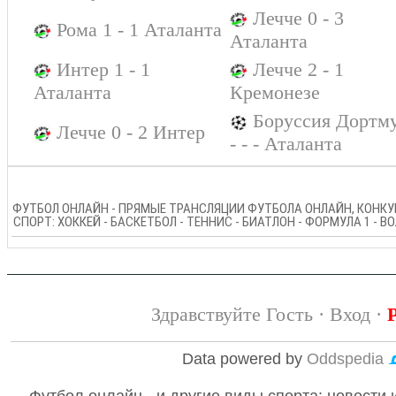
Лечче 0 - 3
Рома 1 - 1 Аталанта
Аталанта
Интер 1 - 1
Лечче 2 - 1
Аталанта
Кремонезе
Боруссия Дортм
Лечче 0 - 2 Интер
- - - Аталанта
ФУТБОЛ ОНЛАЙН - ПРЯМЫЕ ТРАНСЛЯЦИИ ФУТБОЛА ОНЛАЙН, КОНКУР
СПОРТ: ХОККЕЙ - БАСКЕТБОЛ - ТЕННИС - БИАТЛОН - ФОРМУЛА 1 - 
Здравствуйте Гость ·
Вход
·
Data powered by
Oddspedia