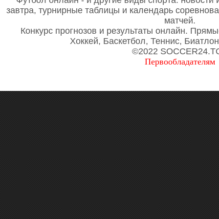
Футбол онлайн - и другие виды спорта: новости 
завтра, турнирные таблицы и календарь соревнов
матчей.
Конкурс прогнозов и результаты онлайн. Прямы
Хоккей, Баскетбол, Теннис, Биатло
©2022 SOCCER24.T
Первообладателям