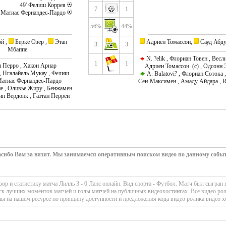
49' Фелиш Коррея
7
1
н) Матиас Фернандес-Пардо
56%
44%
й ,
Берке Озер ,
Этан
Адриен Томассон,
Сауд Абд
3
3
Мбаппе
N. ?elik , Флориан Товен , Весл
1
1
 Перро , Хакон Арнар
Адриен Томассон (c) , Одсонн 
, Нгалайель Мукау , Фелиш
A. Bulatovi? , Флориан Сотока 
Матиас Фернандес-Пардо
Сен-Максимен , Амаду Айдара , R
 , Оливье Жиру , Бенжамен
ин Вердонк , Гаэтан Перрен
сибо Вам за визит. Мы занимаемся оперативным поиском видео по данному собы
 и статистику матча Лилль 3 - 0 Ланс онлайн. Вид спорта - Футбол. Матч был сыгран в
к лучших моментов матчей и голы матчей на публичных видеохостингах. Все видео ро
ы на нашем ресурсе по принципу доступности и предложения кода видео ролика видео х