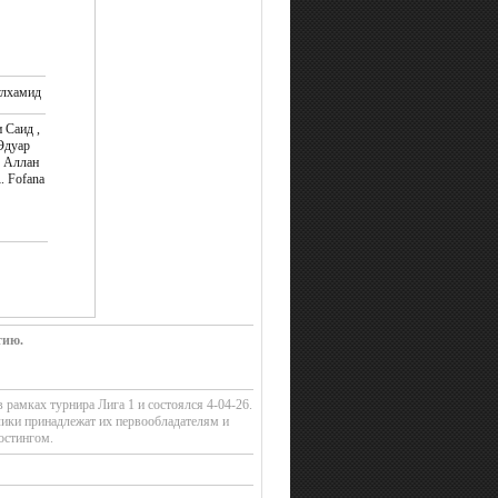
улхамид
и Саид ,
Эдуар
, Аллан
. Fofana
тию.
 рамках турнира Лига 1 и состоялся 4-04-26.
лики принадлежат их первообладателям и
остингом.