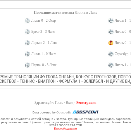
Последние матчи команд Лилль и Ланс
Лилль 0 - 2 Осер
Лилль 1 - 
Брест 3 - 3 Ланс
Лилль 0 - 
Лорьян 2 - 1 Ланс
Лилль 0 - 
Лилль 1 - 0 Нант
Страсбур 1
Париж 0 - 5 Ланс
Лилль 1 - 1
ПРЯМЫЕ ТРАНСЛЯЦИИ ФУТБОЛА ОНЛАЙН, КОНКУРС ПРОГНОЗОВ, ПОВТОР
АСКЕТБОЛ - ТЕННИС - БИАТЛОН - ФОРМУЛА 1 - ВОЛЕЙБОЛ - И ДРУГИЕ 
Здравствуйте Гость ·
Вход
·
Регистрация
Data powered by
Oddspedia
 новости и результаты матчей сегодня и завтра, турнирные таблицы и календарь соревнов
и результаты онлайн. Прямые трансляции матчей онлайн/ Хоккей, Баскетбол, Теннис, Биат
©2022 SOCCER24.TOP
Первообладателям