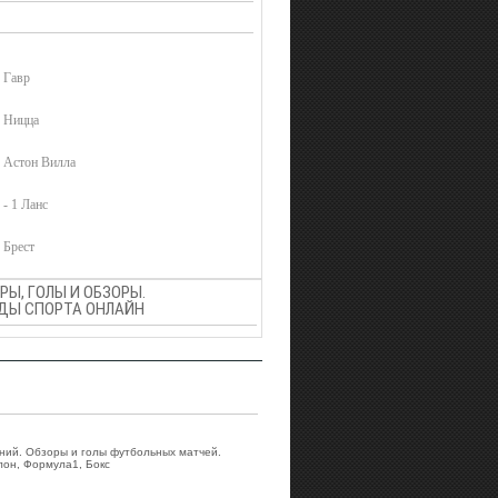
1 Гавр
0 Ницца
1 Астон Вилла
 - 1 Ланс
 Брест
Ы, ГОЛЫ И ОБЗОРЫ.
ВИДЫ СПОРТА ОНЛАЙН
аний. Обзоры и голы футбольных матчей.
лон, Формула1, Бокс