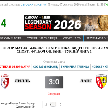
сляций спорта на
и
| Пятница, 07 Августа 2026 года | Время:
11:30
|
Ук
СЕГОДНЯ
ЗАВТРА
ОБЗОРЫ И ГОЛЫ
ТУРНИРНЫЕ ТАБЛИЦЫ
СПОРТ НА ТВ
РЕЗУЛЬТАТЫ О
С . ОБЗОР МАТЧА . 4-04-2026. СТАТИСТИКА. ВИДЕО ГОЛОВ И
СПОРТ: ФУТБОЛ ОНЛАЙН - ТУРНИР ЛИГА 1
Статистика матча
СТИКА И ОБЗОР МАТЧА
СОСТАВЫ КОМАНД
ТУРНИРНАЯ ТАБЛИЦА
НОВОСТИ Ф
3:0
ЛИЛЛЬ
ЛАНС
Завершен
ернандес-Пардо Хакон Арнар
13
5
Харальдссон