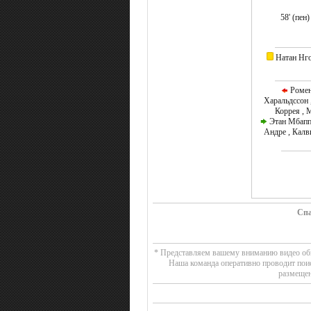
58' (пе
Натан Нго
Ромен
Харальдссон 
Коррея , 
Этан Мбаппе
Андре , Калв
Спа
* Представляем вашему вниманию видео обзор
Наша команда оперативно проводит поис
размещен