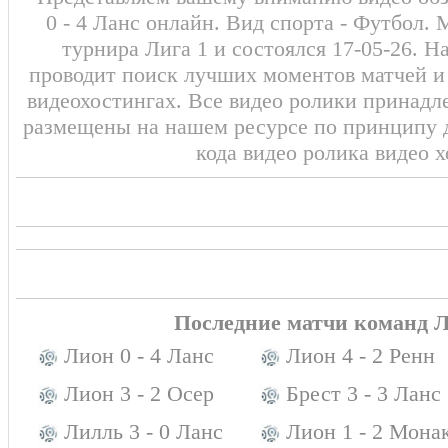
0 - 4 Ланс онлайн. Вид спорта - Футбол.
турнира Лига 1 и состоялся 17-05-26. 
проводит поиск лучших моментов матчей и
видеохостингах. Все видео ролики принадл
размещены на нашем ресурсе по принципу 
кода видео ролика видео 
Последние матчи команд Л
Лион 0 - 4 Ланс
Лион 4 - 2 Ренн
Лион 3 - 2 Осер
Брест 3 - 3 Ланс
Лилль 3 - 0 Ланс
Лион 1 - 2 Мона