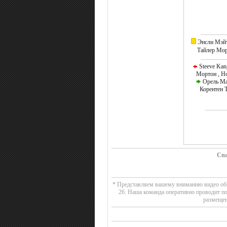
Энсли Мэйт
Тайлер Мор
Steeve Kang
Мортон , Н
Орель Ман
Корентен Т
Спа
* Представляем вашему вниманию видео обзо
26. Наша команда оперативно проводит п
размещен