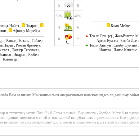
5
6
52%
48%
ленд-Найлз ,
Эндрик ,
Бамо Мейте
4
6
тон ,
Афонсу Морейра
Тео ле Бри (c) , Жан-Виктор Ма
0
2
o , Рашид Геззаль , Тайлер
Арсен Куасси , Бамба Дьен
оа Нарти , Роман Яремчук
Тосин Айегун , Самбу Сумано ,
галя , Таннер Тессманн ,
Йонгва , Панос Кацерис
олиссо , Эндрик , Рюбен
Клюйверт
сибо Вам за визит. Мы занимаемся оперативным поиском видео по данному собы
р и статистику матча Лион 2 - 0 Лорьян онлайн. Вид спорта - Футбол. Матч был сыгран 
оиск лучших моментов матчей и голы матчей на публичных видеохостингах. Все видео р
ы на нашем ресурсе по принципу доступности и предложения кода видео ролика видео х