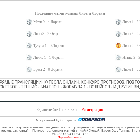
Последние матчи команд Лион и Лорьян
Метц 0 - 4 Лорьян
Лион 4 - 2
Лион 3 - 2 Осер
Лион 2 - 0
Тулуза 1 - 0 Лорьян
Лион 0 - 2
Лилль 1 - 1 Лорьян
Ницца 3 - 
Брест 2 - 0 Лорьян
Лион 1 - 0
ПРЯМЫЕ ТРАНСЛЯЦИИ ФУТБОЛА ОНЛАЙН, КОНКУРС ПРОГНОЗОВ, ПОВТОР
АСКЕТБОЛ - ТЕННИС - БИАТЛОН - ФОРМУЛА 1 - ВОЛЕЙБОЛ - И ДРУГИЕ 
Здравствуйте Гость ·
Вход
·
Регистрация
Data powered by
Oddspedia
 новости и результаты матчей сегодня и завтра, турнирные таблицы и календарь соревнов
и результаты онлайн. Прямые трансляции матчей онлайн/ Хоккей, Баскетбол, Теннис, Биат
©2022 SOCCER24.TOP
Первообладателям