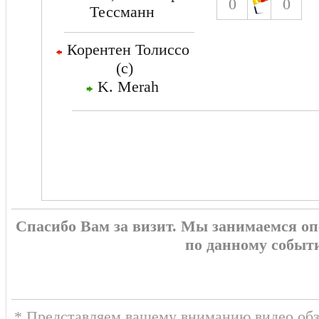
0
0
Тессманн
Корентен Толиссо
(c)
K. Merah
Спасибо Вам за визит. Мы занимаемся о
по данному событ
* Представляем вашему вниманию видео обз