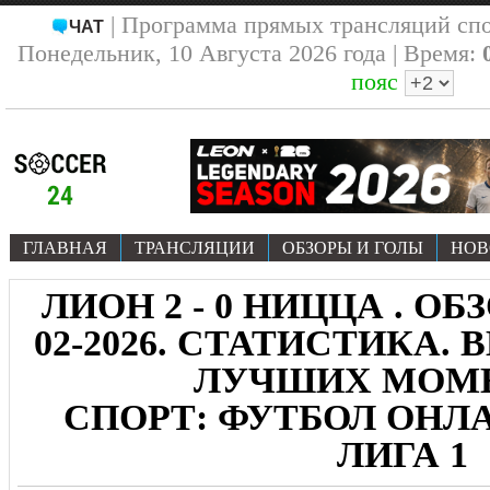
| Программа прямых трансляций сп
ЧАТ
Понедельник, 10 Августа 2026 года | Время:
пояс
ГЛАВНАЯ
ТРАНСЛЯЦИИ
ОБЗОРЫ И ГОЛЫ
НОВ
ЛИОН 2 - 0 НИЦЦА . ОБЗ
02-2026. СТАТИСТИКА. 
ЛУЧШИХ МОМ
СПОРТ: ФУТБОЛ ОНЛА
ЛИГА 1