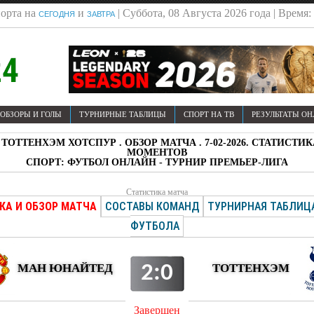
порта на
и
| Суббота, 08 Августа 2026 года | Время:
СЕГОДНЯ
ЗАВТРА
ОБЗОРЫ И ГОЛЫ
ТУРНИРНЫЕ ТАБЛИЦЫ
СПОРТ НА ТВ
РЕЗУЛЬТАТЫ О
ТОТТЕНХЭМ ХОТСПУР . ОБЗОР МАТЧА . 7-02-2026. СТАТИСТ
МОМЕНТОВ
СПОРТ: ФУТБОЛ ОНЛАЙН - ТУРНИР ПРЕМЬЕР-ЛИГА
Статистика матча
КА И ОБЗОР МАТЧА
СОСТАВЫ КОМАНД
ТУРНИРНАЯ ТАБЛИЦ
ФУТБОЛА
МАН ЮНАЙТЕД
ТОТТЕНХЭМ
2:0
Завершен