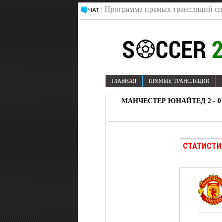
| Программа прямых трансляций с
ЧАТ
ГЛАВНАЯ
ПРЯМЫЕ ТРАНСЛЯЦИИ
МАНЧЕСТЕР ЮНАЙТЕД 2 - 0 
СТАТИСТИ