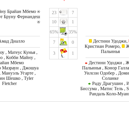
айну Брайан Мбемо
23
7
лот Бруну Фернандеш
10
1
65%
35%
мад Диалло
Дестини Удоджи,
7
0
Кристиан Ромеро,
Ж
Пальинья
 , Матеус Кунья ,
3
1
о , Кобби Майну ,
айан Мбемо
Дестини Удоджи , Ж
 Мазрауи , Джошуа
Пальинья , Конор Галла
, Мануэль Угарте ,
Уилсон Одобер , Дом
ин Шешко , Tyler
Соланке
Fletcher
Раду Драгушин , 
Биссума , Матис Тель , S
Рандаль Коло-Муан