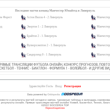
Последние матчи команд Манчестер Юнайтед и Ливерпуль
ем Форест
Астон Вилла 4 - 2 Ливерпуль
Манчестер
рд
Эвертон 1 - 2 Ливерпуль
Манчестер
Брайтон 2 - 1 Ливерпуль
Манчестер
Вулверхэмптон 2 - 1 Ливерпуль
Манчестер
Сандерленд 0 - 1 Ливерпуль
Манчестер
ПРЯМЫЕ ТРАНСЛЯЦИИ ФУТБОЛА ОНЛАЙН, КОНКУРС ПРОГНОЗОВ, ПОВТОР
АСКЕТБОЛ - ТЕННИС - БИАТЛОН - ФОРМУЛА 1 - ВОЛЕЙБОЛ - И ДРУГИЕ 
Здравствуйте Гость ·
Вход
·
Регистрация
Data powered by
Oddspedia
 новости и результаты матчей сегодня и завтра, турнирные таблицы и календарь соревнов
и результаты онлайн. Прямые трансляции матчей онлайн/ Хоккей, Баскетбол, Теннис, Биат
©2022 SOCCER24.TOP
Первообладателям