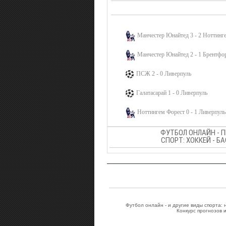
Манчестер Юнайтед 3 - 2 Ноттинг
Манчестер Юнайтед 2 - 1 Брентфо
ПСЖ 2 - 0 Ливерпуль
Галатасарай 1 - 0 Ливерпуль
Ноттингем Форест 0 - 1 Ливерпуль
ФУТБОЛ ОНЛАЙН - 
СПОРТ: ХОККЕЙ - Б
Футбол онлайн - и другие виды спорта:
Конкурс прогнозов 