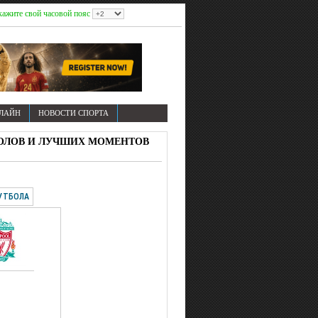
ажите свой часовой пояс
НЛАЙН
НОВОСТИ СПОРТА
О ГОЛОВ И ЛУЧШИХ МОМЕНТОВ
УТБОЛА